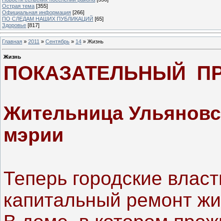
Острая тема
[355]
Официальная информация
[266]
ПО СЛЕДАМ НАШИХ ПУБЛИКАЦИЙ
[65]
Здоровье
[817]
Главная
»
2011
»
Сентябрь
»
14
» Жизнь
Жизнь
ПОКАЗАТЕЛЬНЫЙ П
Жительница Ульяновс
мэрии
Теперь городские влас
капитальный ремонт жил