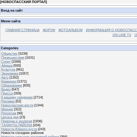
[
НОВОСПАССКИЙ ПОРТАЛ
]
Вход на сайт
Меню сайта
ГЛАВНАЯ СТРАНИЦА
ФОРУМ
ФОТОАЛЬБОМ
ИНФОРМАЦИЯ О НОВОСПАС
ON LINE TV
О
Categories
Общество
[3239]
Происшествия
[1631]
Спорт
[1568]
Афиша
[500]
Культура
[961]
Экономика
[1057]
Авто
[1262]
Криминал
[1371]
Образование
[835]
Видео
[547]
Пресса
[359]
К вашему сведению
[2714]
Реклама
[52]
Новоспасские вести
[1344]
Мнение
[322]
Репортаж
[90]
Цитата дня
[23]
Природа и экология
[1936]
ТАЛАНТЫ РАЙОНА
[204]
Новости Южного куста
[243]
Новости соседних районов
Новости сельских поселений района
[356]