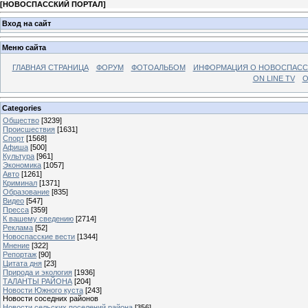
[
НОВОСПАССКИЙ ПОРТАЛ
]
Вход на сайт
Меню сайта
ГЛАВНАЯ СТРАНИЦА
ФОРУМ
ФОТОАЛЬБОМ
ИНФОРМАЦИЯ О НОВОСПАС
ON LINE TV
О
Categories
Общество
[3239]
Происшествия
[1631]
Спорт
[1568]
Афиша
[500]
Культура
[961]
Экономика
[1057]
Авто
[1261]
Криминал
[1371]
Образование
[835]
Видео
[547]
Пресса
[359]
К вашему сведению
[2714]
Реклама
[52]
Новоспасские вести
[1344]
Мнение
[322]
Репортаж
[90]
Цитата дня
[23]
Природа и экология
[1936]
ТАЛАНТЫ РАЙОНА
[204]
Новости Южного куста
[243]
Новости соседних районов
Новости сельских поселений района
[356]