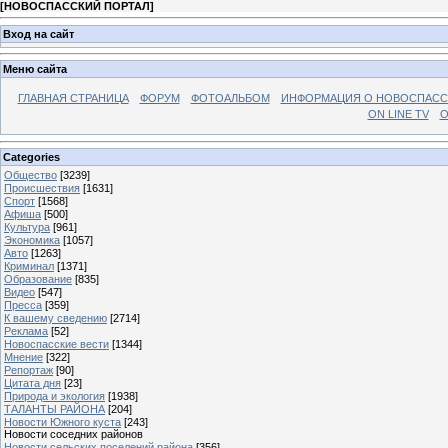
[
НОВОСПАССКИЙ ПОРТАЛ
]
Вход на сайт
Меню сайта
ГЛАВНАЯ СТРАНИЦА
ФОРУМ
ФОТОАЛЬБОМ
ИНФОРМАЦИЯ О НОВОСПАС
ON LINE TV
О
Categories
Общество
[3239]
Происшествия
[1631]
Спорт
[1568]
Афиша
[500]
Культура
[961]
Экономика
[1057]
Авто
[1263]
Криминал
[1371]
Образование
[835]
Видео
[547]
Пресса
[359]
К вашему сведению
[2714]
Реклама
[52]
Новоспасские вести
[1344]
Мнение
[322]
Репортаж
[90]
Цитата дня
[23]
Природа и экология
[1938]
ТАЛАНТЫ РАЙОНА
[204]
Новости Южного куста
[243]
Новости соседних районов
Новости сельских поселений района
[356]