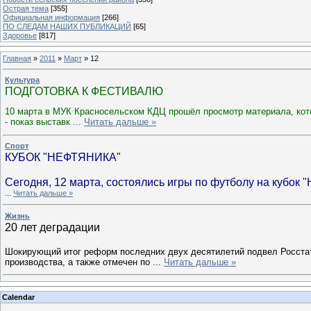
Острая тема
[355]
Официальная информация
[266]
ПО СЛЕДАМ НАШИХ ПУБЛИКАЦИЙ
[65]
Здоровье
[817]
Главная
»
2011
»
Март
»
12
Культура
ПОДГОТОВКА К ФЕСТИВАЛЮ
10 марта в МУК Красносельском КДЦ прошёл просмотр материала, кот
- показ выставк
...
Читать дальше »
Спорт
КУБОК "НЕФТЯНИКА"
Сегодня, 12 марта, состоялись игры по футболу на кубок 
...
Читать дальше »
Жизнь
20 лет деградации
Шокирующий итог реформ последних двух десятилетий подвел Росстат
производства, а также отмечен по
...
Читать дальше »
Calendar