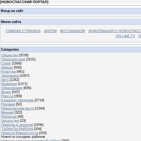
[
НОВОСПАССКИЙ ПОРТАЛ
]
Вход на сайт
Меню сайта
ГЛАВНАЯ СТРАНИЦА
ФОРУМ
ФОТОАЛЬБОМ
ИНФОРМАЦИЯ О НОВОСПАС
ON LINE TV
О
Categories
Общество
[3239]
Происшествия
[1631]
Спорт
[1568]
Афиша
[500]
Культура
[961]
Экономика
[1057]
Авто
[1262]
Криминал
[1371]
Образование
[835]
Видео
[547]
Пресса
[359]
К вашему сведению
[2714]
Реклама
[52]
Новоспасские вести
[1344]
Мнение
[322]
Репортаж
[90]
Цитата дня
[23]
Природа и экология
[1936]
ТАЛАНТЫ РАЙОНА
[204]
Новости Южного куста
[243]
Новости соседних районов
Новости сельских поселений района
[356]