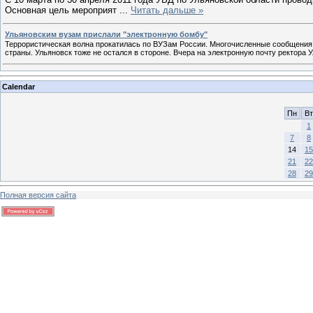
Основная цель мероприят
...
Читать дальше »
Ульяновским вузам прислали "электронную бомбу"
Террористическая волна прокатилась по ВУЗам России. Многочисленные сообщения 
страны. Ульяновск тоже не остался в стороне. Вчера на электронную почту ректора
Calendar
Пн
Вт
1
7
8
14
15
21
22
28
29
Полная версия сайта