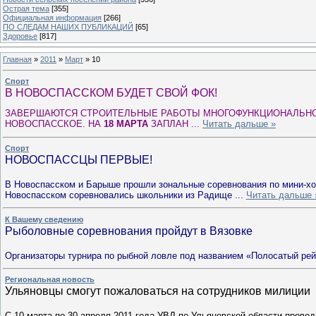
Острая тема
[355]
Официальная информация
[266]
ПО СЛЕДАМ НАШИХ ПУБЛИКАЦИЙ
[65]
Здоровье
[817]
Главная
»
2011
»
Март
»
10
Спорт
В НОВОСПАССКОМ БУДЕТ СВОЙ ФОК!
ЗАВЕРШАЮТСЯ СТРОИТЕЛЬНЫЕ РАБОТЫ МНОГОФУНКЦИОНАЛЬНО
НОВОСПАССКОЕ. НА
18 МАРТА
ЗАПЛАН
...
Читать дальше »
Спорт
НОВОСПАССЦЫ ПЕРВЫЕ!
В Новоспасском и Барыше прошли зональные соревнования по мини-хокк
Новоспасском соревновались школьники из Радище
...
Читать дальше 
К Вашему сведению
Рыболовные соревнования пройдут в Вязовке
Организаторы турнира по рыбной ловле под названием «Полосатый ре
Региональная новость
Ульяновцы смогут пожаловаться на сотрудников милиции
С 10 марта по 30 апреля 2011 года УВД по Ульяновской области пров