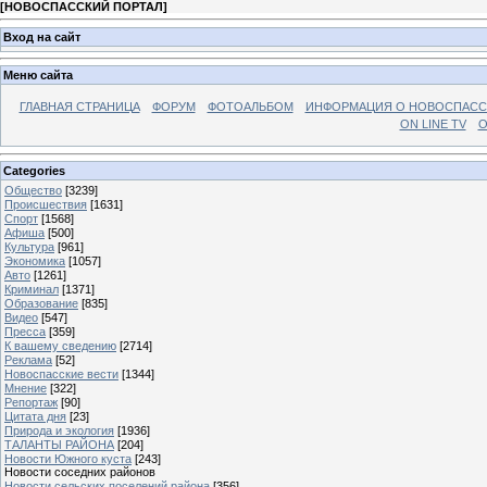
[
НОВОСПАССКИЙ ПОРТАЛ
]
Вход на сайт
Меню сайта
ГЛАВНАЯ СТРАНИЦА
ФОРУМ
ФОТОАЛЬБОМ
ИНФОРМАЦИЯ О НОВОСПАС
ON LINE TV
О
Categories
Общество
[3239]
Происшествия
[1631]
Спорт
[1568]
Афиша
[500]
Культура
[961]
Экономика
[1057]
Авто
[1261]
Криминал
[1371]
Образование
[835]
Видео
[547]
Пресса
[359]
К вашему сведению
[2714]
Реклама
[52]
Новоспасские вести
[1344]
Мнение
[322]
Репортаж
[90]
Цитата дня
[23]
Природа и экология
[1936]
ТАЛАНТЫ РАЙОНА
[204]
Новости Южного куста
[243]
Новости соседних районов
Новости сельских поселений района
[356]