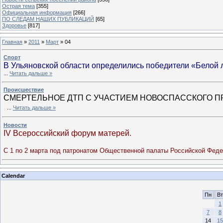
Острая тема
[355]
Официальная информация
[266]
ПО СЛЕДАМ НАШИХ ПУБЛИКАЦИЙ
[65]
Здоровье
[817]
Главная
»
2011
»
Март
»
04
Спорт
В Ульяновской области определились победители «Белой 
...
Читать дальше »
Происшествие
СМЕРТЕЛЬНОЕ ДТП С УЧАСТИЕМ НОВОСПАССКОГО 
...
Читать дальше »
Новости
IV Всероссийский форум матерей.
С 1 по 2 марта под патронатом Общественной палаты Российской Фед
Calendar
Пн
Вт
1
7
8
14
15