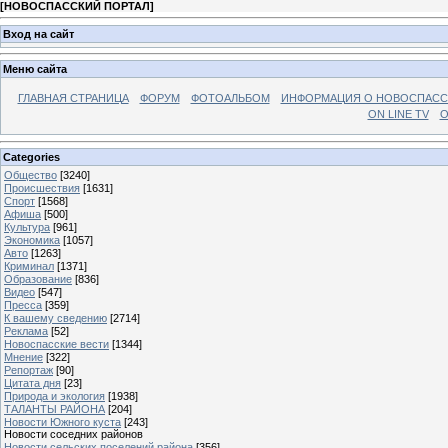
[
НОВОСПАССКИЙ ПОРТАЛ
]
Вход на сайт
Меню сайта
ГЛАВНАЯ СТРАНИЦА
ФОРУМ
ФОТОАЛЬБОМ
ИНФОРМАЦИЯ О НОВОСПАС
ON LINE TV
О
Categories
Общество
[3240]
Происшествия
[1631]
Спорт
[1568]
Афиша
[500]
Культура
[961]
Экономика
[1057]
Авто
[1263]
Криминал
[1371]
Образование
[836]
Видео
[547]
Пресса
[359]
К вашему сведению
[2714]
Реклама
[52]
Новоспасские вести
[1344]
Мнение
[322]
Репортаж
[90]
Цитата дня
[23]
Природа и экология
[1938]
ТАЛАНТЫ РАЙОНА
[204]
Новости Южного куста
[243]
Новости соседних районов
Новости сельских поселений района
[356]