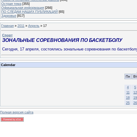
Острая тема
[355]
Официальная информация
[266]
ПО СЛЕДАМ НАШИХ ПУБЛИКАЦИЙ
[65]
Здоровье
[817]
Главная
»
2011
»
Апрель
»
17
Спорт
ЗОНАЛЬНЫЕ СОРЕВНОВАНИЯ ПО БАСКЕТБОЛУ
Сегодня, 17 апреля, состоялись зональные соревнования по баскетбол
Calendar
Пн
Вт
4
5
11
12
18
19
25
26
Полная версия сайта