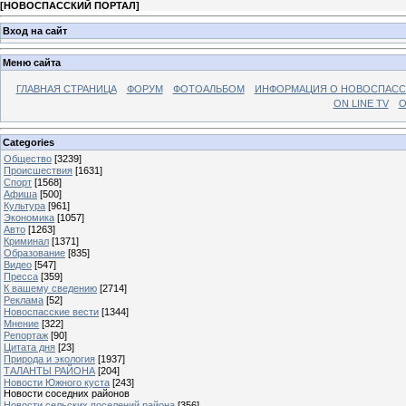
[
НОВОСПАССКИЙ ПОРТАЛ
]
Вход на сайт
Меню сайта
ГЛАВНАЯ СТРАНИЦА
ФОРУМ
ФОТОАЛЬБОМ
ИНФОРМАЦИЯ О НОВОСПАС
ON LINE TV
О
Categories
Общество
[3239]
Происшествия
[1631]
Спорт
[1568]
Афиша
[500]
Культура
[961]
Экономика
[1057]
Авто
[1263]
Криминал
[1371]
Образование
[835]
Видео
[547]
Пресса
[359]
К вашему сведению
[2714]
Реклама
[52]
Новоспасские вести
[1344]
Мнение
[322]
Репортаж
[90]
Цитата дня
[23]
Природа и экология
[1937]
ТАЛАНТЫ РАЙОНА
[204]
Новости Южного куста
[243]
Новости соседних районов
Новости сельских поселений района
[356]