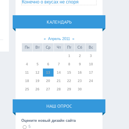
Конечно о вкусах не споря
КАЛЕНДАРЬ
«
Апрель 2011
»
Пн
Вт
Ср
Чт
Пт
Сб
Вс
1
2
3
4
5
6
7
8
9
10
11
12
13
14
15
16
17
18
19
20
21
22
23
24
25
26
27
28
29
30
НАШ ОПРОС
Оцените новый дизайн сайта
5