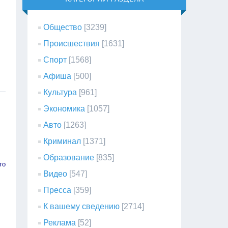
Общество
[3239]
Происшествия
[1631]
Спорт
[1568]
Афиша
[500]
Культура
[961]
Экономика
[1057]
Авто
[1263]
Криминал
[1371]
Образование
[835]
го
Видео
[547]
Пресса
[359]
К вашему сведению
[2714]
Реклама
[52]