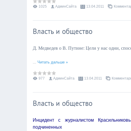
1025
АдминСайта
13.04.2011
Комментар
Власть и общество
Д. Медведев о В. Путине: Цели у нас одни, спо
...
Читать дальше »
977
АдминСайта
13.04.2011
Комментари
Власть и общество
Инцидент с журналистом Красильников
подчиненных