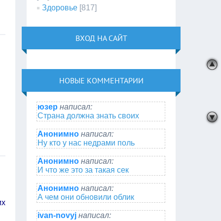
Здоровье
[817]
ВХОД НА САЙТ
НОВЫЕ КОММЕНТАРИИ
юзер
написал:
Страна должна знать своих
Анонимно
написал:
Ну кто у нас недрами поль
Анонимно
написал:
И что же это за такая сек
Анонимно
написал:
А чем они обновили облик
их
ivan-novyj
написал: