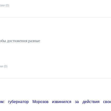
ии (0)
собы достижения разные
и (0)
ым: губернатор Морозов извинился за действия сво