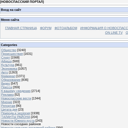
[
НОВОСПАССКИЙ ПОРТАЛ
]
Вход на сайт
Меню сайта
ГЛАВНАЯ СТРАНИЦА
ФОРУМ
ФОТОАЛЬБОМ
ИНФОРМАЦИЯ О НОВОСПАС
ON LINE TV
О
Categories
Общество
[3240]
Происшествия
[1631]
Спорт
[1568]
Афиша
[500]
Культура
[961]
Экономика
[1057]
Авто
[1263]
Криминал
[1371]
Образование
[836]
Видео
[547]
Пресса
[359]
К вашему сведению
[2714]
Реклама
[52]
Новоспасские вести
[1344]
Мнение
[322]
Репортаж
[90]
Цитата дня
[23]
Природа и экология
[1938]
ТАЛАНТЫ РАЙОНА
[204]
Новости Южного куста
[243]
Новости соседних районов
Новости сельских поселений района
[356]