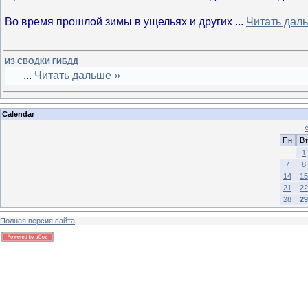
Во время прошлой зимы в ущельях и других
...
Читать дал
ИЗ СВОДКИ ГИБДД
...
Читать дальше »
Calendar
Пн
Вт
1
7
8
14
15
21
22
28
29
Полная версия сайта