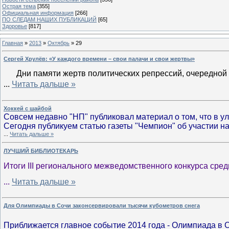
Острая тема
[355]
Официальная информация
[266]
ПО СЛЕДАМ НАШИХ ПУБЛИКАЦИЙ
[65]
Здоровье
[817]
Главная
»
2013
»
Октябрь
»
29
Сергей Хрулёв: «У каждого времени – свои палачи и свои жертвы»
Дни памяти жертв политических репрессий, очередной и
...
Читать дальше »
Хоккей с шайбой
Совсем недавно "НП" публиковал материал о том, что в у
Сегодня публикуем статью газеты "Чемпион" об участии н
...
Читать дальше »
ЛУЧШИЙ БИБЛИОТЕКАРЬ
Итоги III регионального межведомственного конкурса сре
...
Читать дальше »
Для Олимпиады в Сочи законсервировали тысячи кубометров снега
Приближается главное событие 2014 года - Олимпиада в 