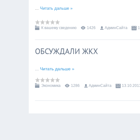
...
Читать дальше »
К вашему сведению
1426
АдминСайта
1
ОБСУЖДАЛИ ЖКХ
...
Читать дальше »
Экономика
1286
АдминСайта
13.10.201