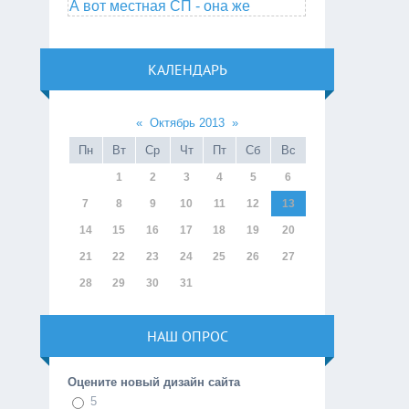
А вот местная СП - она же
КАЛЕНДАРЬ
«
Октябрь 2013
»
Пн
Вт
Ср
Чт
Пт
Сб
Вс
1
2
3
4
5
6
7
8
9
10
11
12
13
14
15
16
17
18
19
20
21
22
23
24
25
26
27
28
29
30
31
НАШ ОПРОС
Оцените новый дизайн сайта
5