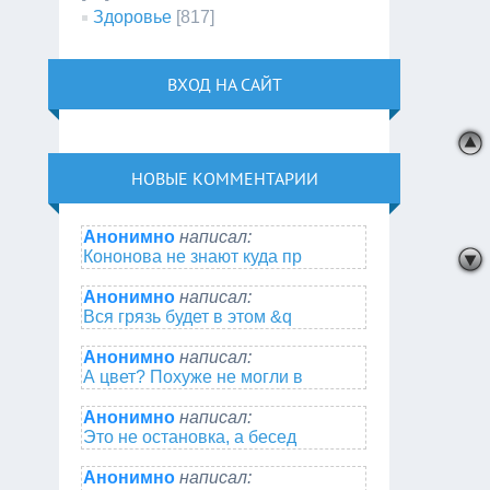
Здоровье
[817]
ВХОД НА САЙТ
НОВЫЕ КОММЕНТАРИИ
Анонимно
написал:
Кононова не знают куда пр
Анонимно
написал:
Вся грязь будет в этом &q
Анонимно
написал:
А цвет? Похуже не могли в
Анонимно
написал:
Это не остановка, а бесед
Анонимно
написал: