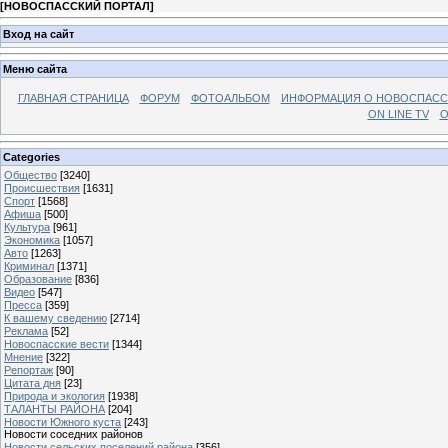
[
НОВОСПАССКИЙ ПОРТАЛ
]
Вход на сайт
Меню сайта
ГЛАВНАЯ СТРАНИЦА
ФОРУМ
ФОТОАЛЬБОМ
ИНФОРМАЦИЯ О НОВОСПАС
ON LINE TV
О
Categories
Общество
[3240]
Происшествия
[1631]
Спорт
[1568]
Афиша
[500]
Культура
[961]
Экономика
[1057]
Авто
[1263]
Криминал
[1371]
Образование
[836]
Видео
[547]
Пресса
[359]
К вашему сведению
[2714]
Реклама
[52]
Новоспасские вести
[1344]
Мнение
[322]
Репортаж
[90]
Цитата дня
[23]
Природа и экология
[1938]
ТАЛАНТЫ РАЙОНА
[204]
Новости Южного куста
[243]
Новости соседних районов
Новости сельских поселений района
[356]