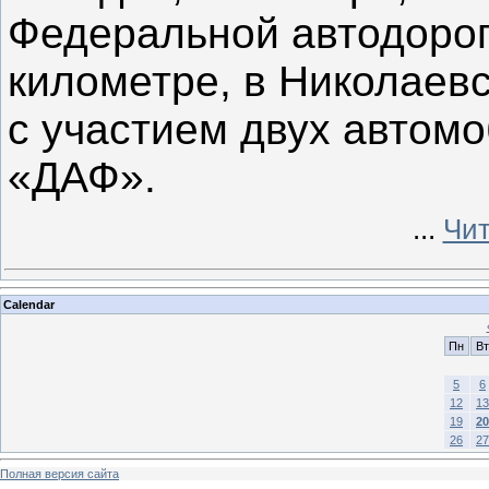
Федеральной автодорог
километре, в Николаев
с участием двух автомо
«ДАФ».
...
Чит
Calendar
Пн
Вт
5
6
12
13
19
20
26
27
Полная версия сайта