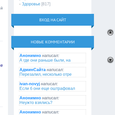
Здоровье
[817]
ый
ВХОД НА САЙТ
НОВЫЕ КОММЕНТАРИИ
Анонимно
написал:
А где они раньше были, на
ые
АдминСайта
написал:
Перезалил, несколько отре
ivan-novyj
написал:
Если б они еще оштрафовал
Анонимно
написал:
Неужто взялись?
Анонимно
написал: