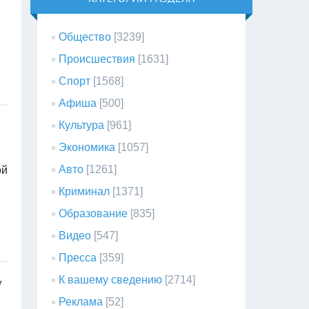
Общество
[3239]
Происшествия
[1631]
Спорт
[1568]
Афиша
[500]
Культура
[961]
Экономика
[1057]
Авто
[1261]
ой
Криминал
[1371]
Образование
[835]
Видео
[547]
Пресса
[359]
К вашему сведению
[2714]
У
Реклама
[52]