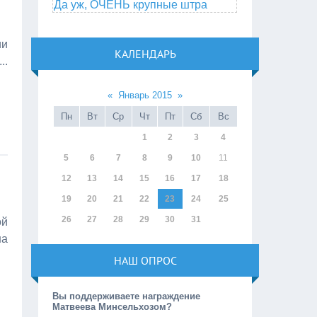
Да уж, ОЧЕНЬ крупные штра
ии
КАЛЕНДАРЬ
...
«
Январь 2015
»
Пн
Вт
Ср
Чт
Пт
Сб
Вс
1
2
3
4
5
6
7
8
9
10
11
12
13
14
15
16
17
18
19
20
21
22
23
24
25
26
27
28
29
30
31
ой
на
НАШ ОПРОС
Вы поддерживаете награждение
Матвеева Минсельхозом?