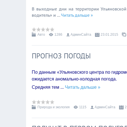
В выходные дни на территории Ульяновской
водитель» и
...
Читать дальше »
Авто
1286
АдминСайта
23.01.2015
ПРОГНОЗ ПОГОДЫ
По данным «Ульяновского центра по гидро
ожидается аномально-холодная погода.
Средняя тем
...
Читать дальше »
Природа и экология
1115
АдминСайта
2