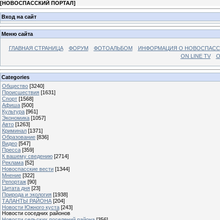
[
НОВОСПАССКИЙ ПОРТАЛ
]
Вход на сайт
Меню сайта
ГЛАВНАЯ СТРАНИЦА
ФОРУМ
ФОТОАЛЬБОМ
ИНФОРМАЦИЯ О НОВОСПАС
ON LINE TV
О
Categories
Общество
[3240]
Происшествия
[1631]
Спорт
[1568]
Афиша
[500]
Культура
[961]
Экономика
[1057]
Авто
[1263]
Криминал
[1371]
Образование
[836]
Видео
[547]
Пресса
[359]
К вашему сведению
[2714]
Реклама
[52]
Новоспасские вести
[1344]
Мнение
[322]
Репортаж
[90]
Цитата дня
[23]
Природа и экология
[1938]
ТАЛАНТЫ РАЙОНА
[204]
Новости Южного куста
[243]
Новости соседних районов
Новости сельских поселений района
[356]