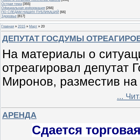
Острая тема
[355]
Официальная информация
[266]
ПО СЛЕДАМ НАШИХ ПУБЛИКАЦИЙ
[66]
Здоровье
[817]
Главная
»
2015
»
Март
»
20
ДЕПУТАТ ГОСДУМЫ ОТРЕАГИРО
На материалы о ситуац
отреагировал депутат 
Миронов, разместив на
...
Чит
АРЕНДА
Сдается торгова