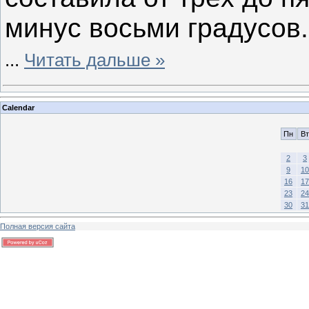
минус восьми градусов.
...
Читать дальше »
Calendar
Пн
Вт
2
3
9
10
16
17
23
24
30
31
Полная версия сайта