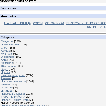
[
НОВОСПАССКИЙ ПОРТАЛ
]
Вход на сайт
Меню сайта
ГЛАВНАЯ СТРАНИЦА
ФОРУМ
ФОТОАЛЬБОМ
ИНФОРМАЦИЯ О НОВОСПАС
ON LINE TV
О
Categories
Общество
[3240]
Происшествия
[1631]
Спорт
[1568]
Афиша
[500]
Культура
[961]
Экономика
[1057]
Авто
[1263]
Криминал
[1371]
Образование
[836]
Видео
[547]
Пресса
[359]
К вашему сведению
[2714]
Реклама
[52]
Новоспасские вести
[1344]
Мнение
[322]
Репортаж
[90]
Цитата дня
[23]
Природа и экология
[1939]
ТАЛАНТЫ РАЙОНА
[204]
Новости Южного куста
[243]
Новости соседних районов
Новости сельских поселений района
[356]