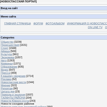
[
НОВОСПАССКИЙ ПОРТАЛ
]
Вход на сайт
Меню сайта
ГЛАВНАЯ СТРАНИЦА
ФОРУМ
ФОТОАЛЬБОМ
ИНФОРМАЦИЯ О НОВОСПАС
ON LINE TV
О
Categories
Общество
[3239]
Происшествия
[1631]
Спорт
[1568]
Афиша
[500]
Культура
[961]
Экономика
[1057]
Авто
[1263]
Криминал
[1371]
Образование
[835]
Видео
[547]
Пресса
[359]
К вашему сведению
[2714]
Реклама
[52]
Новоспасские вести
[1344]
Мнение
[322]
Репортаж
[90]
Цитата дня
[23]
Природа и экология
[1937]
ТАЛАНТЫ РАЙОНА
[204]
Новости Южного куста
[243]
Новости соседних районов
Новости сельских поселений района
[356]