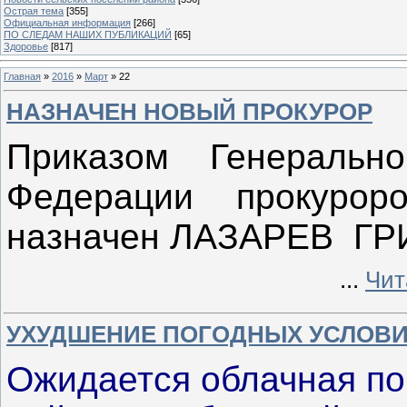
Острая тема
[355]
Официальная информация
[266]
ПО СЛЕДАМ НАШИХ ПУБЛИКАЦИЙ
[65]
Здоровье
[817]
Главная
»
2016
»
Март
»
22
НАЗНАЧЕН НОВЫЙ ПРОКУРОР
Приказом Генерально
Федерации прокурор
назначен ЛАЗАРЕВ Г
...
Чит
УХУДШЕНИЕ ПОГОДНЫХ УСЛОВ
Ожидается облачная по