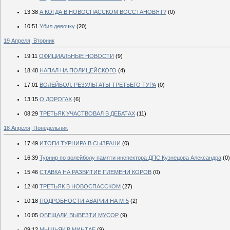
13:38
А КОГДА В НОВОСПАССКОМ ВОССТАНОВЯТ?
(0)
10:51
Убил девочку
(20)
19 Апреля, Вторник
19:11
ОФИЦИАЛЬНЫЕ НОВОСТИ
(9)
18:48
НАПАЛ НА ПОЛИЦЕЙСКОГО
(4)
17:01
ВОЛЕЙБОЛ. РЕЗУЛЬТАТЫ ТРЕТЬЕГО ТУРА
(0)
13:15
О ДОРОГАХ
(6)
08:29
ТРЕТЬЯК УЧАСТВОВАЛ В ДЕБАТАХ
(11)
18 Апреля, Понедельник
17:49
ИТОГИ ТУРНИРА В СЫЗРАНИ
(0)
16:39
Турнир по волейболу памяти инспектора ДПС Кузнецова Александра
(0)
15:46
СТАВКА НА РАЗВИТИЕ ПЛЕМЕНИ КОРОВ
(0)
12:48
ТРЕТЬЯК В НОВОСПАССКОМ
(27)
10:18
ПОДРОБНОСТИ АВАРИИ НА М-5
(2)
10:05
ОБЕЩАЛИ ВЫВЕЗТИ МУСОР
(9)
09:12
МЫШЬЯК В МИНТАЕ
(9)