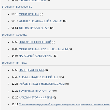
17 Апреля, Воскресенье
09:19
МИНИ-ФУТБОЛ
(0)
09:14
ОСВЯТИЛИ ОПАСНЫЙ УЧАСТОК
(5)
08:51
ДТП НА ТРАССЕ "УРАЛ"
(0)
16 Апреля, Суббота
17:52
ПОЖАР НА СОВЕТСКОЙ
(0)
15:02
МИНИ-ФУТБОЛ. ТУРНИР В СЫЗРАНИ
(0)
14:07
НАРОДНЫЙ СУББОТНИК
(33)
15 Апреля, Пятница
17:58
НАРОДНАЯ АКЦИЯ
(0)
17:39
УГРОЗЫ ПОДТОПЛЕНИЙ НЕТ
(16)
12:25
РЕЙДЫ ГИБДД В НОВОСПАССКОМ
(0)
12:22
ВОЛЕЙБОЛ. ВТОРОЙ ТУР
(0)
12:20
КАЖДЫЙ ВТОРНИК РЕЙД
(0)
12:17
О выявлении нарушений при реализации пакетированных семян в Улья