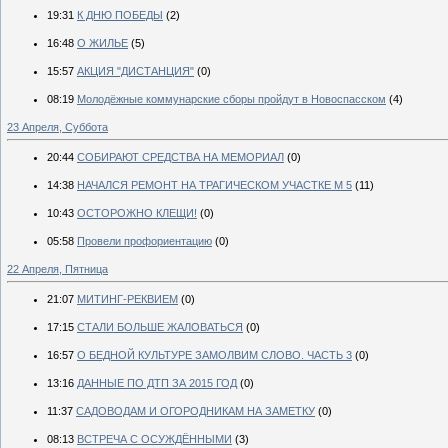
19:31
К ДНЮ ПОБЕДЫ
(2)
16:48
О ЖИЛЬЕ
(5)
15:57
АКЦИЯ "ДИСТАНЦИЯ"
(0)
08:19
Молодёжные коммунарские сборы пройдут в Новоспасском
(4)
23 Апреля, Суббота
20:44
СОБИРАЮТ СРЕДСТВА НА МЕМОРИАЛ
(0)
14:38
НАЧАЛСЯ РЕМОНТ НА ТРАГИЧЕСКОМ УЧАСТКЕ М 5
(11)
10:43
ОСТОРОЖНО КЛЕЩИ!
(0)
05:58
Провели профориентацию
(0)
22 Апреля, Пятница
21:07
МИТИНГ-РЕКВИЕМ
(0)
17:15
СТАЛИ БОЛЬШЕ ЖАЛОВАТЬСЯ
(0)
16:57
О БЕДНОЙ КУЛЬТУРЕ ЗАМОЛВИМ СЛОВО. ЧАСТЬ 3
(0)
13:16
ДАННЫЕ ПО ДТП ЗА 2015 ГОД
(0)
11:37
САДОВОДАМ И ОГОРОДНИКАМ НА ЗАМЕТКУ
(0)
08:13
ВСТРЕЧА С ОСУЖДЁННЫМИ
(3)