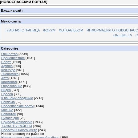
[
НОВОСПАССКИЙ ПОРТАЛ
]
Вход на сайт
Меню сайта
ГЛАВНАЯ СТРАНИЦА
ФОРУМ
ФОТОАЛЬБОМ
ИНФОРМАЦИЯ О НОВОСПАС
ON LINE TV
О
Categories
Общество
[3239]
Происшествия
[1631]
Спорт
[1568]
Афиша
[500]
Культура
[961]
Экономика
[1056]
Авто
[1261]
Криминал
[1371]
Образование
[835]
Видео
[547]
Пресса
[359]
К вашему сведению
[2713]
Реклама
[52]
Новоспасские вести
[1344]
Мнение
[322]
Репортаж
[90]
Цитата дня
[23]
Природа и экология
[1936]
ТАЛАНТЫ РАЙОНА
[204]
Новости Южного куста
[243]
Новости соседних районов
Новости сельских поселений района
[356]