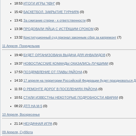
18:53
ИТОГИ ИГРЫ "КВН"
(0)
15:42
БАСКЕТБОЛ. ЗАКРЫТИЕ ТУРНИРА
(0)
13:41
За сжигание стерни - к ответственности
(0)
13:38
ПРОДОВАЛИ ЯЙЦА С ИСТЁКШИМ СРОКОМ
(2)
13:32
Конституционный суд признал законным сбор за капремонт
(7)
11 Апреля, Понедельник
19:40
БУДЕТ ОРГАНИЗОВАНА ВЫДАЧА ДЛЯ ИНВАЛИДОВ
(7)
19:37
НОВОСПАССКИЕ КОМАНДЫ ОКАЗАЛИСЬ ЛУЧШИМИ
(0)
17:53
ПОЗДРАВЛЕНИЕ ОТ ГЛАВЫ РАЙОНА
(3)
14:10
17 апреля на территории Российской Федерации будет праздноваться Д
11:33
О РЕМОНТЕ ДОРОГ В ПОСЕЛЕНИЯХ РАЙОНА
(0)
10:51
СТАЛИ ИЗВЕСТНЫ НЕКОТОРЫЕ ПОДРОБНОСТИ АВАРИИ
(0)
08:22
ДТП НА М-5
(0)
10 Апреля, Воскресенье
21:14
НЕУДАЧНАЯ ИГРА
(5)
09 Апреля, Суббота