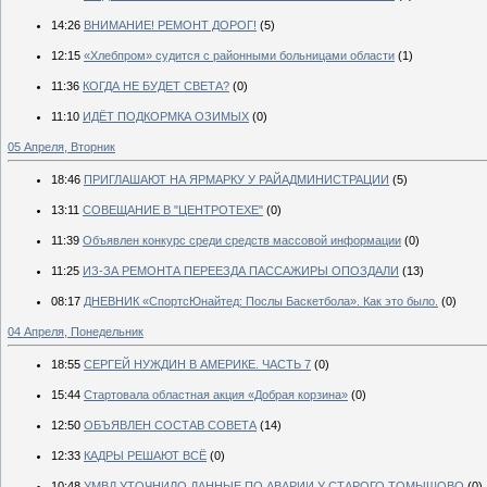
14:26
ВНИМАНИЕ! РЕМОНТ ДОРОГ!
(5)
12:15
«Хлебпром» судится с районными больницами области
(1)
11:36
КОГДА НЕ БУДЕТ СВЕТА?
(0)
11:10
ИДЁТ ПОДКОРМКА ОЗИМЫХ
(0)
05 Апреля, Вторник
18:46
ПРИГЛАШАЮТ НА ЯРМАРКУ У РАЙАДМИНИСТРАЦИИ
(5)
13:11
СОВЕЩАНИЕ В "ЦЕНТРОТЕХЕ"
(0)
11:39
Объявлен конкурс среди средств массовой информации
(0)
11:25
ИЗ-ЗА РЕМОНТА ПЕРЕЕЗДА ПАССАЖИРЫ ОПОЗДАЛИ
(13)
08:17
ДНЕВНИК «СпортсЮнайтед: Послы Баскетбола». Как это было.
(0)
04 Апреля, Понедельник
18:55
СЕРГЕЙ НУЖДИН В АМЕРИКЕ. ЧАСТЬ 7
(0)
15:44
Стартовала областная акция «Добрая корзина»
(0)
12:50
ОБЪЯВЛЕН СОСТАВ СОВЕТА
(14)
12:33
КАДРЫ РЕШАЮТ ВСЁ
(0)
10:48
УМВД УТОЧНИЛО ДАННЫЕ ПО АВАРИИ У СТАРОГО ТОМЫШОВО
(0)