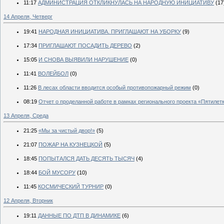
11:17
АДМИНИСТРАЦИЯ ОТКЛИКНУЛАСЬ НА НАРОДНУЮ ИНИЦИАТИВУ
(17
14 Апреля, Четверг
19:41
НАРОДНАЯ ИНИЦИАТИВА. ПРИГЛАШАЮТ НА УБОРКУ
(9)
17:34
ПРИГЛАШАЮТ ПОСАДИТЬ ДЕРЕВО
(2)
15:05
И СНОВА ВЫЯВИЛИ НАРУШЕНИЕ
(0)
11:41
ВОЛЕЙБОЛ
(0)
11:26
В лесах области вводится особый противопожарный режим
(0)
08:19
Отчет о проделанной работе в рамках регионального проекта «Пятилет
13 Апреля, Среда
21:25
«Мы за чистый двор!»
(5)
21:07
ПОЖАР НА КУЗНЕЦКОЙ
(5)
18:45
ПОПЫТАЛСЯ ДАТЬ ДЕСЯТЬ ТЫСЯЧ
(4)
18:44
БОЙ МУСОРУ
(10)
11:45
КОСМИЧЕСКИЙ ТУРНИР
(0)
12 Апреля, Вторник
19:11
ДАННЫЕ ПО ДТП В ДИНАМИКЕ
(6)