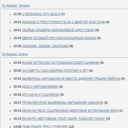
21 Апреля, Четверг
21:30
ОЧЕРЕДНОЕ ДТП НА М-5
(1)
19:16
ДАННЫЕ О ПРЕСТУПНОСТИ ЗА 1 КВАРТАЛ 2016 ГОДА
(4)
18:41
УБИЙЦА ЭЛЬВИРЫ МИНИБАЕВОЙ АРЕСТОВАН
(8)
15:04
ВВЕЛИ ОСОБЫЙ ПРОТИВОПОЖАРНЫЙ РЕЖИМ
(0)
10:38
ПОМНИМ, ЛЮБИМ, СКОРБИМ!
(8)
20 Апреля, Среда
22:04
ЮНЫЕ ФУТБОЛИСТЫ ПОКАЗАЛИ СЕБЯ СЫЗРАНИ
(0)
20:58
ЗА СМЕРТЬ ПАССАЖИРКИ ПОЛУЧИЛ 5 ЛЕТ
(5)
20:52
ВЫЯВЛЕНЫ НАРУШЕНИЯ В РАБОТЕ АДМИНИСТРАЦИИ РАЙОНА
(4)
20:44
ДОМ С НАРУШЕНИЯМИ
(4)
20:18
ДТП НА М-5 У СЫЗРАНИ
(3)
19:37
ПРОКУРАТУРОЙ ВЫЯВЛЕНЫ НАРУШЕНИЯ ЗАКОНОВ
(3)
19:16
МИНИ-ФУТБОЛ. СЫЗРАНСКАЯ ДВОРОВАЯ ФУТБОЛЬНАЯ ЛИГА
(1)
16:13
КОНКУРС-ФЕСТИВАЛЬ "ПОЁТ БАЯН, ТАНЦУЮТ ПАРЫ"
(0)
14:08
ЛЕДЕНЯЩЕЕ ПРЕСТУПЛЕНИЕ
(12)