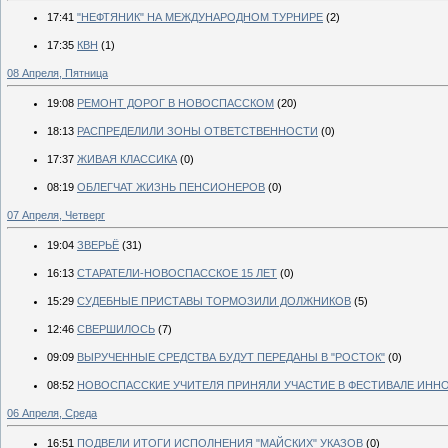
17:41
"НЕФТЯНИК" НА МЕЖДУНАРОДНОМ ТУРНИРЕ
(2)
17:35
КВН
(1)
08 Апреля, Пятница
19:08
РЕМОНТ ДОРОГ В НОВОСПАССКОМ
(20)
18:13
РАСПРЕДЕЛИЛИ ЗОНЫ ОТВЕТСТВЕННОСТИ
(0)
17:37
ЖИВАЯ КЛАССИКА
(0)
08:19
ОБЛЕГЧАТ ЖИЗНЬ ПЕНСИОНЕРОВ
(0)
07 Апреля, Четверг
19:04
ЗВЕРЬЁ
(31)
16:13
СТАРАТЕЛИ-НОВОСПАССКОЕ 15 ЛЕТ
(0)
15:29
СУДЕБНЫЕ ПРИСТАВЫ ТОРМОЗИЛИ ДОЛЖНИКОВ
(5)
12:46
СВЕРШИЛОСЬ
(7)
09:09
ВЫРУЧЕННЫЕ СРЕДСТВА БУДУТ ПЕРЕДАНЫ В "РОСТОК"
(0)
08:52
НОВОСПАССКИЕ УЧИТЕЛЯ ПРИНЯЛИ УЧАСТИЕ В ФЕСТИВАЛЕ ИНН
06 Апреля, Среда
16:51
ПОДВЕЛИ ИТОГИ ИСПОЛНЕНИЯ "МАЙСКИХ" УКАЗОВ
(0)