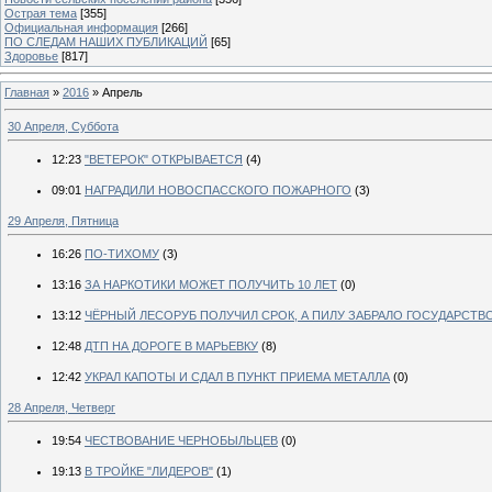
Острая тема
[355]
Официальная информация
[266]
ПО СЛЕДАМ НАШИХ ПУБЛИКАЦИЙ
[65]
Здоровье
[817]
Главная
»
2016
»
Апрель
30 Апреля, Суббота
12:23
"ВЕТЕРОК" ОТКРЫВАЕТСЯ
(4)
09:01
НАГРАДИЛИ НОВОСПАССКОГО ПОЖАРНОГО
(3)
29 Апреля, Пятница
16:26
ПО-ТИХОМУ
(3)
13:16
ЗА НАРКОТИКИ МОЖЕТ ПОЛУЧИТЬ 10 ЛЕТ
(0)
13:12
ЧЁРНЫЙ ЛЕСОРУБ ПОЛУЧИЛ СРОК, А ПИЛУ ЗАБРАЛО ГОСУДАРСТВ
12:48
ДТП НА ДОРОГЕ В МАРЬЕВКУ
(8)
12:42
УКРАЛ КАПОТЫ И СДАЛ В ПУНКТ ПРИЕМА МЕТАЛЛА
(0)
28 Апреля, Четверг
19:54
ЧЕСТВОВАНИЕ ЧЕРНОБЫЛЬЦЕВ
(0)
19:13
В ТРОЙКЕ "ЛИДЕРОВ"
(1)