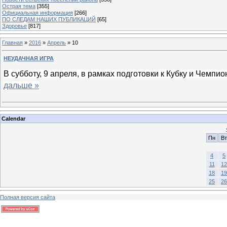
Острая тема
[355]
Официальная информация
[266]
ПО СЛЕДАМ НАШИХ ПУБЛИКАЦИЙ
[65]
Здоровье
[817]
Главная
»
2016
»
Апрель
»
10
НЕУДАЧНАЯ ИГРА
В субботу, 9 апреля, в рамках подготовки к Кубку и Чемп
дальше »
Calendar
Пн
Вт
4
5
11
12
18
19
25
26
Полная версия сайта