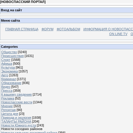
[
НОВОСПАССКИЙ ПОРТАЛ
]
Вход на сайт
Меню сайта
ГЛАВНАЯ СТРАНИЦА
ФОРУМ
ФОТОАЛЬБОМ
ИНФОРМАЦИЯ О НОВОСПАС
ON LINE TV
О
Categories
Общество
[3240]
Происшествия
[1631]
Спорт
[1568]
Афиша
[500]
Культура
[961]
Экономика
[1057]
Авто
[1263]
Криминал
[1371]
Образование
[836]
Видео
[547]
Пресса
[359]
К вашему сведению
[2714]
Реклама
[52]
Новоспасские вести
[1344]
Мнение
[322]
Репортаж
[90]
Цитата дня
[23]
Природа и экология
[1938]
ТАЛАНТЫ РАЙОНА
[204]
Новости Южного куста
[243]
Новости соседних районов
Новости сельских поселений района
[356]