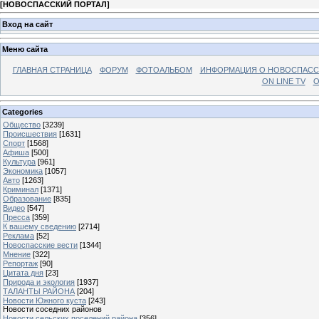
[
НОВОСПАССКИЙ ПОРТАЛ
]
Вход на сайт
Меню сайта
ГЛАВНАЯ СТРАНИЦА
ФОРУМ
ФОТОАЛЬБОМ
ИНФОРМАЦИЯ О НОВОСПАС
ON LINE TV
О
Categories
Общество
[3239]
Происшествия
[1631]
Спорт
[1568]
Афиша
[500]
Культура
[961]
Экономика
[1057]
Авто
[1263]
Криминал
[1371]
Образование
[835]
Видео
[547]
Пресса
[359]
К вашему сведению
[2714]
Реклама
[52]
Новоспасские вести
[1344]
Мнение
[322]
Репортаж
[90]
Цитата дня
[23]
Природа и экология
[1937]
ТАЛАНТЫ РАЙОНА
[204]
Новости Южного куста
[243]
Новости соседних районов
Новости сельских поселений района
[356]