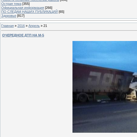
Острая тема
[355]
Официальная информация
[266]
ПО СЛЕДАМ НАШИХ ПУБЛИКАЦИЙ
[65]
Здоровье
[817]
Главная
»
2016
»
Апрель
»
21
ОЧЕРЕДНОЕ ДТП НА М-5