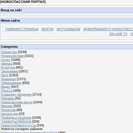
[
НОВОСПАССКИЙ ПОРТАЛ
]
Вход на сайт
Меню сайта
ГЛАВНАЯ СТРАНИЦА
ФОРУМ
ФОТОАЛЬБОМ
ИНФОРМАЦИЯ О НОВОСПАС
ON LINE TV
О
Categories
Общество
[3239]
Происшествия
[1631]
Спорт
[1568]
Афиша
[500]
Культура
[961]
Экономика
[1057]
Авто
[1263]
Криминал
[1371]
Образование
[835]
Видео
[547]
Пресса
[359]
К вашему сведению
[2714]
Реклама
[52]
Новоспасские вести
[1344]
Мнение
[322]
Репортаж
[90]
Цитата дня
[23]
Природа и экология
[1938]
ТАЛАНТЫ РАЙОНА
[204]
Новости Южного куста
[243]
Новости соседних районов
Новости сельских поселений района
[356]