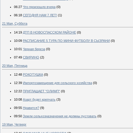
06:27
Что произошло вчера
(0)
06:18
СЕГОДНЯ НАМ 7 ЛЕТ!
(1)
21 Мая, Суббота
14:19
ДТП В НОВОСПАССКОМ РАЙОНЕ
(0)
10:09
РАСПИСАНИЕ 5 ТУРА ПО МИНИ-ФУТБОЛУ В СЫЗРАНИ
(0)
10:01
Черная береза
(0)
07:49
СВИРИНО
(2)
20 Мая, Пятница
12:48
РОКОТУШКА
(0)
12:39
Импортозамещение для сельского хозяйства
(0)
12:22
ПРИГЛАШАЕТ "ОЛИМП"
(0)
10:08
Азарт будет крепчать
(3)
09:55
Нравится?
(9)
09:50
Земли сельхозназначения не должны пустовать
(0)
19 Мая, Четверг