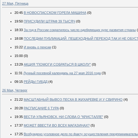
27 Мая, Пятница
20:45
В НОВОСПАССКОМ ГОРЕЛА МАШИНА
(0)
19:50
ПРИСУДИЛИ ШТРАФ 39 ТЫСЯЧ
(0)
18:33
За год в России сократилось число одобряющих курс развития страны
18:08
ПОСЛЕДАМ ПУБЛИКАЦИЙ. ПЕШЕХОДНЫЙ ПЕРЕХОД ТАК И НЕ ОБУС
15:22
И вновь о пенсии
(1)
15:00
(0)
13:29
АКЦИЯ "ПОМОГИ СОБРАТЬСЯ В ШКОЛУ"
(0)
11:31
Лунный посевной календарь на 27 мая 2016 года
(3)
09:15
РЕЙДЫ ГИБДД
(4)
26 Мая, Четверг
21:22
МАСШТАБНЫЙ ВЫВОЗ ПЕСКА В ЖИХАРЕВКЕ И У СВИРИНО
(4)
20:28
РАСПИСАНИЕ 6 ТУРА
(0)
19:35
ВЕСТИ-УЛЬЯНОВСК. НИ СЛОВА О "КРИСТАЛЛЕ"
(0)
17:37
МОЖЕТ ВВЕСТИ ВО ВСЕХ МАГАЗИНАХ?
(5)
17:25
Возбуждено уголовное дело по факту осуществления предпринимательс