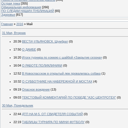
Острая тема
[355]
Официальная информация
[266]
ПО СЛЕДАМ НАШИХ ПУБЛИКАЦИЙ
[65]
Здоровье
[817]
Главная
»
2016
»
Май
31 Мая, Вторник
20:39
ВЕСТИ-УЛЬЯНОВСК. Шумбрат
(0)
17:50
О ДАМБЕ
(0)
16:20
Итоги турнира по хоккею с шайбой «Закрытие сезона»
(0)
16:04
О РАБОТЕ ПОЛИКЛИНИКИ
(0)
12:52
В Новоспасском в открытый люк провалилась собака
(1)
10:32
О СУББОТНИКЕ НА НАБЕРЕЖНОЙ И МОСТАХ
(4)
09:19
Опасное вождение
(13)
09:03
ТЕКСТОВЫЙ КОММЕНТАРИЙ ПО ПОБЕДЕ "АЗС-ЦЕНТРОТЕХ"
(0)
30 Мая, Понедельник
22:44
ДТП НА М-5. ОТ СВИДЕТЕЛЯ СОБЫТИЙ
(0)
22:19
ТАБЛИЦЫ ТУРНИРА ПО МИНИ-ФУТБОЛУ
(0)