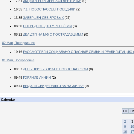
17:31
АКЦИЯ "ГЕОРГИЕВСКАЯ ЛЕНТОЧКА"
(0)
16:35
7:1. НОВОСПАССЦЫ ПОБЕДИЛИ
(2)
13:35
ЗАВЕРШЁН СЕВ ЯРОВЫХ
(27)
08:30
ОЧЕРЕДНОЕ ДТП У РЕПЬЁВКИ
(3)
08:22
ДВА ДТП НА М-5 С ПОСТРАДАВШИМИ
(0)
02 Мая, Понедельник
10:16
РАССМОТРЕЛИ СОЦИАЛЬНО ОПАСНЫЕ СЕМЬИ И РЕАБИЛИТАЦИЮ 
01 Мая, Воскресенье
09:57
ДЕНЬ ПРИЗЫВНИКА В НОВОСПАССКОМ
(0)
09:49
ГОРЯЧИЕ ЛИНИИ
(2)
09:44
ВЫДАЛИ СВИДЕТЕЛЬСТВА НА ЖИЛЬЕ
(0)
Calendar
Пн
Вт
2
3
9
10
16
17