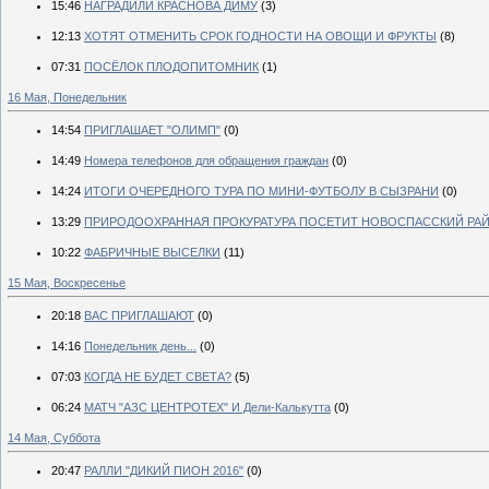
15:46
НАГРАДИЛИ КРАСНОВА ДИМУ
(3)
12:13
ХОТЯТ ОТМЕНИТЬ СРОК ГОДНОСТИ НА ОВОЩИ И ФРУКТЫ
(8)
07:31
ПОСЁЛОК ПЛОДОПИТОМНИК
(1)
16 Мая, Понедельник
14:54
ПРИГЛАШАЕТ "ОЛИМП"
(0)
14:49
Номера телефонов для обращения граждан
(0)
14:24
ИТОГИ ОЧЕРЕДНОГО ТУРА ПО МИНИ-ФУТБОЛУ В СЫЗРАНИ
(0)
13:29
ПРИРОДООХРАННАЯ ПРОКУРАТУРА ПОСЕТИТ НОВОСПАССКИЙ РА
10:22
ФАБРИЧНЫЕ ВЫСЕЛКИ
(11)
15 Мая, Воскресенье
20:18
ВАС ПРИГЛАШАЮТ
(0)
14:16
Понедельник день...
(0)
07:03
КОГДА НЕ БУДЕТ СВЕТА?
(5)
06:24
МАТЧ "АЗС ЦЕНТРОТЕХ" И Дели-Калькутта
(0)
14 Мая, Суббота
20:47
РАЛЛИ "ДИКИЙ ПИОН 2016"
(0)