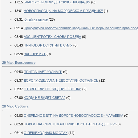
17:15
БЛАГОУСТРОИЛИ ДЕТСКУЮ ПЛОЩАДКУ
(0)
13:01
НОВОСПАССЦЫ НА МОРДОВСКОМ ПРАЗДНИКЕ
(1)
09:31
Китай на рынке
(23)
09:14
Прокуратура области приняла кардинальные меры по защите прав пре
08:48
АЗС-ЦЕНТРОТЕХ: СНОВА ПОБЕДА
(0)
08:43
ПРИГОВОР ВСТУПИЛ В СИЛУ
(0)
08:28
ВАС ПРИМУТ
(0)
29 Мая, Воскресенье
09:53
ПРИГЛАШАЕТ "ОЛИМП"
(0)
09:37
ДОРОГУ СДЕЛАЛИ, НЕДОСТАТКИ ОСТАЛИСЬ
(12)
07:37
ОТЗВЕНЕЛИ ПОСЛЕДНИЕ ЗВОНКИ
(2)
07:00
КОГДА НЕ БУДЕТ СВЕТА?
(0)
28 Мая, Суббота
09:03
ОЧЕРЕДНОЕ ДТП НА ДОРОГЕ НОВОСПАССКОЕ - МАРЬЕВКА
(0)
08:50
НОВОСПАССКИЕ ШКОЛЬНИКИ ПОСЕТЯТ "ГВАРДЕЕЦ-2"
(0)
06:14
О ПЕШЕХОДНЫХ МОСТАХ
(14)