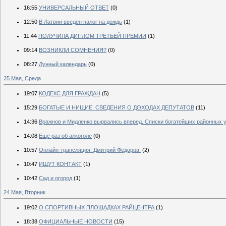
16:55
УНИВЕРСАЛЬНЫЙ ОТВЕТ
(0)
12:50
В Латвии введен налог на дождь
(1)
11:44
ПОЛУЧИЛА ДИПЛОМ ТРЕТЬЕЙ ПРЕМИИ
(1)
09:14
ВОЗНИКЛИ СОМНЕНИЯ?
(0)
08:27
Лунный календарь
(0)
25 Мая, Среда
19:07
КОДЕКС ДЛЯ ГРАЖДАН
(5)
15:29
БОГАТЫЕ И НИЩИЕ. СВЕДЕНИЯ О ДОХОДАХ ДЕПУТАТОВ
(11)
14:36
Вражнов и Мидленко вырвались вперед. Списки богатейших районных 
14:08
Ещё раз об алкоголе
(0)
10:57
Онлайн-трансляция. Дмитрий Фёдоров.
(2)
10:47
ИЩУТ КОНТАКТ
(1)
10:42
Сад и огород
(1)
24 Мая, Вторник
19:02
О СПОРТИВНЫХ ПЛОЩАДКАХ РАЙЦЕНТРА
(1)
18:38
ОФИЦИАЛЬНЫЕ НОВОСТИ
(15)