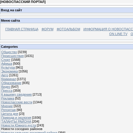
[
НОВОСПАССКИЙ ПОРТАЛ
]
Вход на сайт
Меню сайта
ГЛАВНАЯ СТРАНИЦА
ФОРУМ
ФОТОАЛЬБОМ
ИНФОРМАЦИЯ О НОВОСПАС
ON LINE TV
О
Categories
Общество
[3239]
Происшествия
[1631]
Спорт
[1568]
Афиша
[500]
Культура
[961]
Экономика
[1056]
Авто
[1261]
Криминал
[1371]
Образование
[835]
Видео
[547]
Пресса
[359]
К вашему сведению
[2713]
Реклама
[52]
Новоспасские вести
[1344]
Мнение
[322]
Репортаж
[90]
Цитата дня
[23]
Природа и экология
[1936]
ТАЛАНТЫ РАЙОНА
[204]
Новости Южного куста
[243]
Новости соседних районов
Новости сельских поселений района
[356]