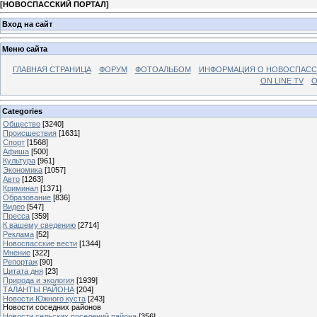
[
НОВОСПАССКИЙ ПОРТАЛ
]
Вход на сайт
Меню сайта
ГЛАВНАЯ СТРАНИЦА
ФОРУМ
ФОТОАЛЬБОМ
ИНФОРМАЦИЯ О НОВОСПАС
ON LINE TV
О
Categories
Общество
[3240]
Происшествия
[1631]
Спорт
[1568]
Афиша
[500]
Культура
[961]
Экономика
[1057]
Авто
[1263]
Криминал
[1371]
Образование
[836]
Видео
[547]
Пресса
[359]
К вашему сведению
[2714]
Реклама
[52]
Новоспасские вести
[1344]
Мнение
[322]
Репортаж
[90]
Цитата дня
[23]
Природа и экология
[1939]
ТАЛАНТЫ РАЙОНА
[204]
Новости Южного куста
[243]
Новости соседних районов
Новости сельских поселений района
[356]