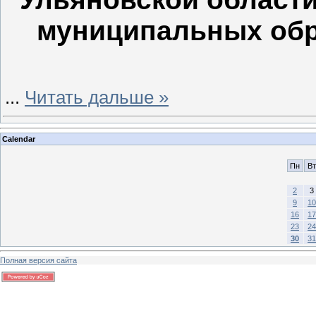
муниципальных обр
...
Читать дальше »
Calendar
Пн
Вт
2
3
9
10
16
17
23
24
30
31
Полная версия сайта