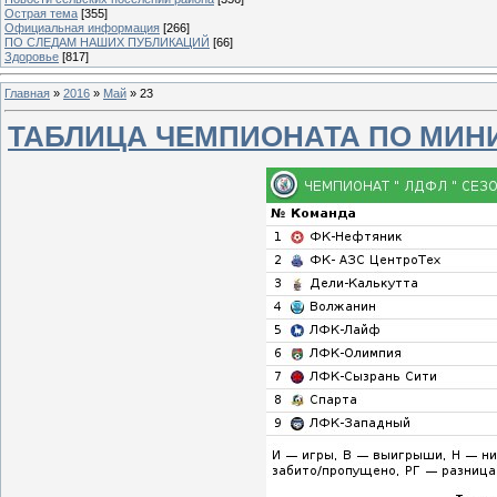
Острая тема
[355]
Официальная информация
[266]
ПО СЛЕДАМ НАШИХ ПУБЛИКАЦИЙ
[66]
Здоровье
[817]
Главная
»
2016
»
Май
»
23
ТАБЛИЦА ЧЕМПИОНАТА ПО МИН