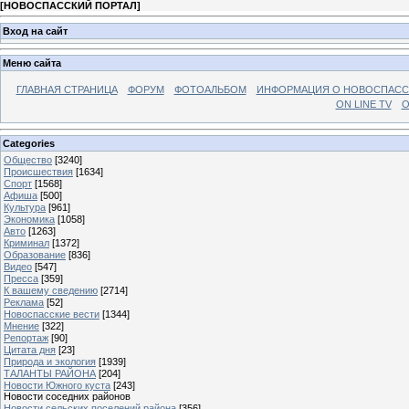
[
НОВОСПАССКИЙ ПОРТАЛ
]
Вход на сайт
Меню сайта
ГЛАВНАЯ СТРАНИЦА
ФОРУМ
ФОТОАЛЬБОМ
ИНФОРМАЦИЯ О НОВОСПАС
ON LINE TV
О
Categories
Общество
[3240]
Происшествия
[1634]
Спорт
[1568]
Афиша
[500]
Культура
[961]
Экономика
[1058]
Авто
[1263]
Криминал
[1372]
Образование
[836]
Видео
[547]
Пресса
[359]
К вашему сведению
[2714]
Реклама
[52]
Новоспасские вести
[1344]
Мнение
[322]
Репортаж
[90]
Цитата дня
[23]
Природа и экология
[1939]
ТАЛАНТЫ РАЙОНА
[204]
Новости Южного куста
[243]
Новости соседних районов
Новости сельских поселений района
[356]