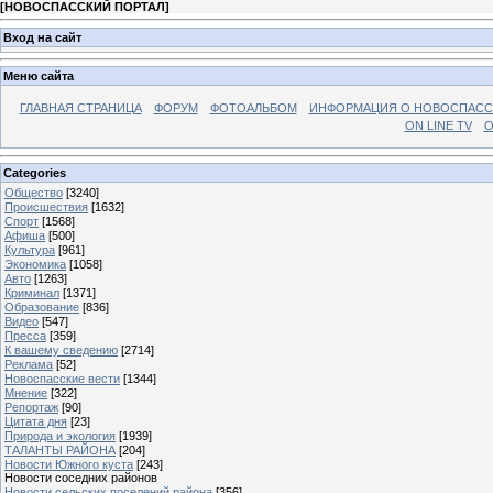
[
НОВОСПАССКИЙ ПОРТАЛ
]
Вход на сайт
Меню сайта
ГЛАВНАЯ СТРАНИЦА
ФОРУМ
ФОТОАЛЬБОМ
ИНФОРМАЦИЯ О НОВОСПАС
ON LINE TV
О
Categories
Общество
[3240]
Происшествия
[1632]
Спорт
[1568]
Афиша
[500]
Культура
[961]
Экономика
[1058]
Авто
[1263]
Криминал
[1371]
Образование
[836]
Видео
[547]
Пресса
[359]
К вашему сведению
[2714]
Реклама
[52]
Новоспасские вести
[1344]
Мнение
[322]
Репортаж
[90]
Цитата дня
[23]
Природа и экология
[1939]
ТАЛАНТЫ РАЙОНА
[204]
Новости Южного куста
[243]
Новости соседних районов
Новости сельских поселений района
[356]