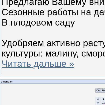
Предлагаю Вашему вни
Сезонные работы на да
В плодовом саду
Удобряем активно рас
культуры: малину, смо
Читать дальше »
Calendar
Пн
Вт
2
3
9
10