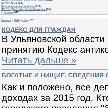
Острая тема
[355]
Официальная информация
[266]
ПО СЛЕДАМ НАШИХ ПУБЛИКАЦИЙ
[66]
Здоровье
[817]
Главная
»
2016
»
Май
»
25
КОДЕКС ДЛЯ ГРАЖДАН
В Ульяновской области 
принятию Кодекс антик
Читать дальше »
БОГАТЫЕ И НИЩИЕ. СВЕДЕНИЯ 
Как и положено, все де
доходах за 2015 год. Кт