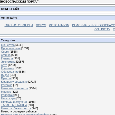
[
НОВОСПАССКИЙ ПОРТАЛ
]
Вход на сайт
Меню сайта
ГЛАВНАЯ СТРАНИЦА
ФОРУМ
ФОТОАЛЬБОМ
ИНФОРМАЦИЯ О НОВОСПАС
ON LINE TV
О
Categories
Общество
[3240]
Происшествия
[1631]
Спорт
[1568]
Афиша
[500]
Культура
[961]
Экономика
[1057]
Авто
[1263]
Криминал
[1371]
Образование
[836]
Видео
[547]
Пресса
[359]
К вашему сведению
[2714]
Реклама
[52]
Новоспасские вести
[1344]
Мнение
[322]
Репортаж
[90]
Цитата дня
[23]
Природа и экология
[1938]
ТАЛАНТЫ РАЙОНА
[204]
Новости Южного куста
[243]
Новости соседних районов
Новости сельских поселений района
[356]