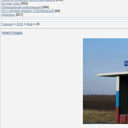
Острая тема
[355]
Официальная информация
[266]
ПО СЛЕДАМ НАШИХ ПУБЛИКАЦИЙ
[66]
Здоровье
[817]
Главная
»
2016
»
Май
»
20
РОКОТУШКА