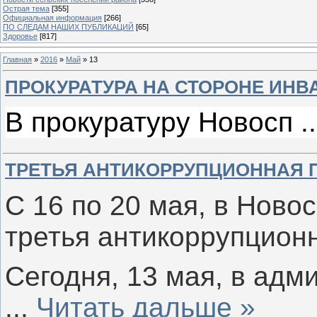
Острая тема
[355]
Официальная информация
[266]
ПО СЛЕДАМ НАШИХ ПУБЛИКАЦИЙ
[65]
Здоровье
[817]
Главная
»
2016
»
Май
»
13
ПРОКУРАТУРА НА СТОРОНЕ ИНВ
В прокуратуру Новосп
.
ТРЕТЬЯ АНТИКОРРУПЦИОННАЯ 
С 16 по 20 мая, в Ново
третья антикоррупцион
Сегодня, 13 мая, в ад
...
Читать дальше »