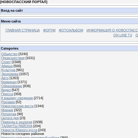
[
НОВОСПАССКИЙ ПОРТАЛ
]
Вход на сайт
Меню сайта
ГЛАВНАЯ СТРАНИЦА
ФОРУМ
ФОТОАЛЬБОМ
ИНФОРМАЦИЯ О НОВОСПАС
ON LINE TV
О
Categories
Общество
[3240]
Происшествия
[1631]
Спорт
[1568]
Афиша
[500]
Культура
[961]
Экономика
[1057]
Авто
[1263]
Криминал
[1371]
Образование
[836]
Видео
[547]
Пресса
[359]
К вашему сведению
[2714]
Реклама
[52]
Новоспасские вести
[1344]
Мнение
[322]
Репортаж
[90]
Цитата дня
[23]
Природа и экология
[1938]
ТАЛАНТЫ РАЙОНА
[204]
Новости Южного куста
[243]
Новости соседних районов
Новости сельских поселений района
[356]