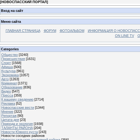
[
НОВОСПАССКИЙ ПОРТАЛ
]
Вход на сайт
Меню сайта
ГЛАВНАЯ СТРАНИЦА
ФОРУМ
ФОТОАЛЬБОМ
ИНФОРМАЦИЯ О НОВОСПАС
ON LINE TV
О
Categories
Общество
[3240]
Происшествия
[1631]
Спорт
[1568]
Афиша
[500]
Культура
[961]
Экономика
[1057]
Авто
[1263]
Криминал
[1371]
Образование
[836]
Видео
[547]
Пресса
[359]
К вашему сведению
[2714]
Реклама
[52]
Новоспасские вести
[1344]
Мнение
[322]
Репортаж
[90]
Цитата дня
[23]
Природа и экология
[1938]
ТАЛАНТЫ РАЙОНА
[204]
Новости Южного куста
[243]
Новости соседних районов
Новости сельских поселений района
[356]