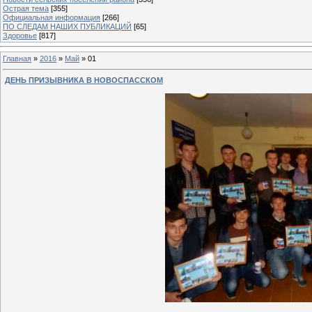
Острая тема
[355]
Официальная информация
[266]
ПО СЛЕДАМ НАШИХ ПУБЛИКАЦИЙ
[65]
Здоровье
[817]
Главная
»
2016
»
Май
»
01
ДЕНЬ ПРИЗЫВНИКА В НОВОСПАССКОМ