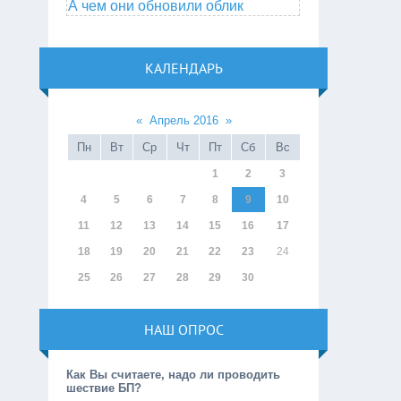
А чем они обновили облик
КАЛЕНДАРЬ
«
Апрель 2016
»
Пн
Вт
Ср
Чт
Пт
Сб
Вс
1
2
3
4
5
6
7
8
9
10
11
12
13
14
15
16
17
18
19
20
21
22
23
24
25
26
27
28
29
30
НАШ ОПРОС
Как Вы считаете, надо ли проводить
шествие БП?