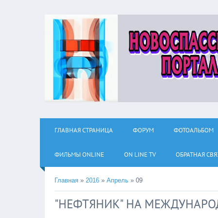
ГЛАВНАЯ СТРАНИЦА
ФОРУМ
ФОТОАЛЬБОМ
ФИЛЬМЫ ОNLINE
ON LINE TV
ОБРАТНАЯ СВЯ
Главная
»
2016
»
Апрель
»
09
"НЕФТЯНИК" НА МЕЖДУНАРО