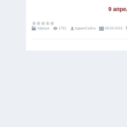
9 апре
Афиша
1761
АдминСайта
09.04.2016