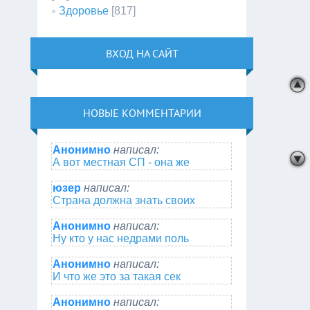
Здоровье
[817]
ВХОД НА САЙТ
НОВЫЕ КОММЕНТАРИИ
Анонимно
написал:
А вот местная СП - она же
юзер
написал:
Страна должна знать своих
Анонимно
написал:
Ну кто у нас недрами поль
Анонимно
написал:
И что же это за такая сек
Анонимно
написал: