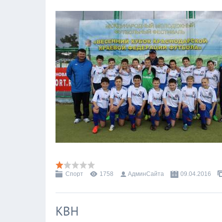
Спорт
1758
АдминСайта
09.04.2016
КВН