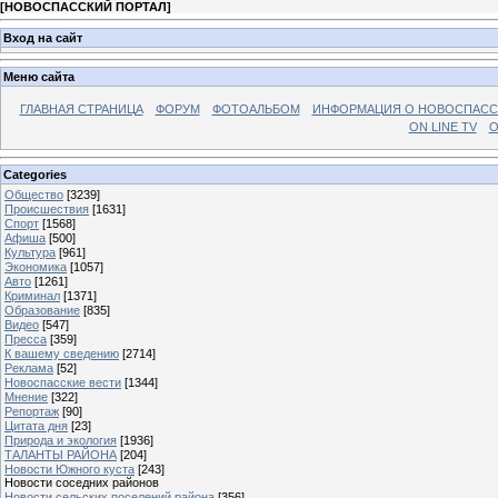
[
НОВОСПАССКИЙ ПОРТАЛ
]
Вход на сайт
Меню сайта
ГЛАВНАЯ СТРАНИЦА
ФОРУМ
ФОТОАЛЬБОМ
ИНФОРМАЦИЯ О НОВОСПАС
ON LINE TV
О
Categories
Общество
[3239]
Происшествия
[1631]
Спорт
[1568]
Афиша
[500]
Культура
[961]
Экономика
[1057]
Авто
[1261]
Криминал
[1371]
Образование
[835]
Видео
[547]
Пресса
[359]
К вашему сведению
[2714]
Реклама
[52]
Новоспасские вести
[1344]
Мнение
[322]
Репортаж
[90]
Цитата дня
[23]
Природа и экология
[1936]
ТАЛАНТЫ РАЙОНА
[204]
Новости Южного куста
[243]
Новости соседних районов
Новости сельских поселений района
[356]