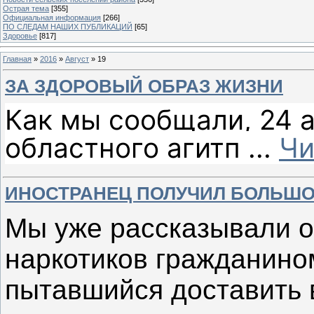
Острая тема
[355]
Официальная информация
[266]
ПО СЛЕДАМ НАШИХ ПУБЛИКАЦИЙ
[65]
Здоровье
[817]
Главная
»
2016
»
Август
»
19
ЗА ЗДОРОВЫЙ ОБРАЗ ЖИЗНИ
Как мы сообщали, 24 а
областного агитп
...
Чи
ИНОСТРАНЕЦ ПОЛУЧИЛ БОЛЬШО
Мы уже рассказывали о
наркотиков гражданино
пытавшийся доставить 