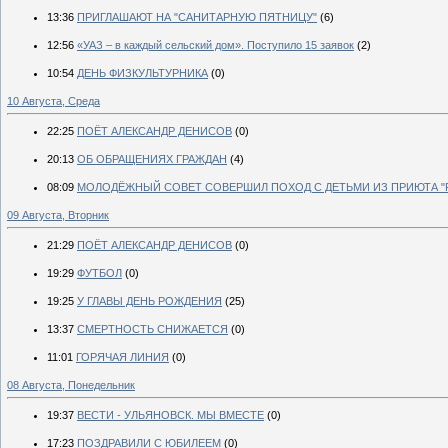
13:36
ПРИГЛАШАЮТ НА "САНИТАРНУЮ ПЯТНИЦУ"
(6)
12:56
«УАЗ – в каждый сельский дом». Поступило 15 заявок
(2)
10:54
ДЕНЬ ФИЗКУЛЬТУРНИКА
(0)
10 Августа, Среда
22:25
ПОЁТ АЛЕКСАНДР ДЕНИСОВ
(0)
20:13
ОБ ОБРАЩЕНИЯХ ГРАЖДАН
(4)
08:09
МОЛОДЁЖНЫЙ СОВЕТ СОВЕРШИЛ ПОХОД С ДЕТЬМИ ИЗ ПРИЮТА "
09 Августа, Вторник
21:29
ПОЁТ АЛЕКСАНДР ДЕНИСОВ
(0)
19:29
ФУТБОЛ
(0)
19:25
У ГЛАВЫ ДЕНЬ РОЖДЕНИЯ
(25)
13:37
СМЕРТНОСТЬ СНИЖАЕТСЯ
(0)
11:01
ГОРЯЧАЯ ЛИНИЯ
(0)
08 Августа, Понедельник
19:37
ВЕСТИ - УЛЬЯНОВСК. МЫ ВМЕСТЕ
(0)
17:23
ПОЗДРАВИЛИ С ЮБИЛЕЕМ
(0)