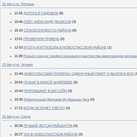
26 Августа, Пятница
21:55
ДОРОГА В САДОВОМ
(8)
19:46
ПОЁТ АЛЕКСАНДР ДЕНИСОВ
(3)
16:10
СЕЛЬХОЗНОВОСТИ РАЙОНА
(0)
13:51
ПРОВЕРИЛИ ЯЧМЕНЬ
(0)
12:53
ИТОГИ АГИТПОЕЗДА В НОВОСПАССКОМ РАЙОНЕ
(1)
11:28
Прошёл конкурс профессионального мастерства животноводов региона
25 Августа, Четверг
21:49
НОВОСПАССКИЙ ПОЛИГОН. ОДИНОЧНЫЙ ПИКЕТ И ВЫЗОВ В ФСБ
(
20:55
ПОЖАР В МАЛОЙ АНДРЕЕВКЕ
(5)
19:44
ПРИГЛАШАЮТ В БАССЕЙН
(0)
19:39
Любительская Дворовая Футбольная Лига
(0)
17:22
КОГДА НЕ БУДЕТ СВЕТА?
(0)
24 Августа, Среда
20:39
ЛУЧШИЙ ДЕТСАД РАЙЦЕНТРА
(0)
20:27
УАЗ В НОВОСПАССКОМ РАЙОНЕ
(0)