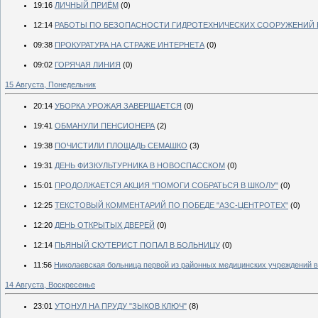
19:16
ЛИЧНЫЙ ПРИЁМ
(0)
12:14
РАБОТЫ ПО БЕЗОПАСНОСТИ ГИДРОТЕХНИЧЕСКИХ СООРУЖЕНИЙ
09:38
ПРОКУРАТУРА НА СТРАЖЕ ИНТЕРНЕТА
(0)
09:02
ГОРЯЧАЯ ЛИНИЯ
(0)
15 Августа, Понедельник
20:14
УБОРКА УРОЖАЯ ЗАВЕРШАЕТСЯ
(0)
19:41
ОБМАНУЛИ ПЕНСИОНЕРА
(2)
19:38
ПОЧИСТИЛИ ПЛОЩАДЬ СЕМАШКО
(3)
19:31
ДЕНЬ ФИЗКУЛЬТУРНИКА В НОВОСПАССКОМ
(0)
15:01
ПРОДОЛЖАЕТСЯ АКЦИЯ "ПОМОГИ СОБРАТЬСЯ В ШКОЛУ"
(0)
12:25
ТЕКСТОВЫЙ КОММЕНТАРИЙ ПО ПОБЕДЕ "АЗС-ЦЕНТРОТЕХ"
(0)
12:20
ДЕНЬ ОТКРЫТЫХ ДВЕРЕЙ
(0)
12:14
ПЬЯНЫЙ СКУТЕРИСТ ПОПАЛ В БОЛЬНИЦУ
(0)
11:56
Николаевская больница первой из районных медицинских учреждений в
14 Августа, Воскресенье
23:01
УТОНУЛ НА ПРУДУ "ЗЫКОВ КЛЮЧ"
(8)