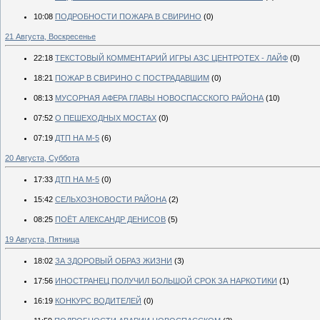
10:08
ПОДРОБНОСТИ ПОЖАРА В СВИРИНО
(0)
21 Августа, Воскресенье
22:18
ТЕКСТОВЫЙ КОММЕНТАРИЙ ИГРЫ АЗС ЦЕНТРОТЕХ - ЛАЙФ
(0)
18:21
ПОЖАР В СВИРИНО С ПОСТРАДАВШИМ
(0)
08:13
МУСОРНАЯ АФЕРА ГЛАВЫ НОВОСПАССКОГО РАЙОНА
(10)
07:52
О ПЕШЕХОДНЫХ МОСТАХ
(0)
07:19
ДТП НА М-5
(6)
20 Августа, Суббота
17:33
ДТП НА М-5
(0)
15:42
СЕЛЬХОЗНОВОСТИ РАЙОНА
(2)
08:25
ПОЁТ АЛЕКСАНДР ДЕНИСОВ
(5)
19 Августа, Пятница
18:02
ЗА ЗДОРОВЫЙ ОБРАЗ ЖИЗНИ
(3)
17:56
ИНОСТРАНЕЦ ПОЛУЧИЛ БОЛЬШОЙ СРОК ЗА НАРКОТИКИ
(1)
16:19
КОНКУРС ВОДИТЕЛЕЙ
(0)