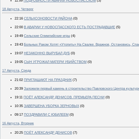
11:59
ПОДРОБНОСТИ АВАРИИ НОВОСПАССКОМ
(3)
18 Августа, Четверг
22:16
СЕЛЬХОЗНОВОСТИ РАЙОНА
(0)
22:00
В АВАРИИ У НОВОСПАССКОГО ЕСТЬ ПОСТРАДАВШИЕ
(5)
19:49
Сельские Олимпийские игры
(4)
19:43
Больных Раком Хотят «Утопить» На Свалке. Вражнов, Остановись, Спа
19:07
НЕЗАКОННО ВЫРУБАЛ ДУБ
(0)
19:05
СЫН УГРОЖАЛ МАТЕРИ УБИЙСТВОМ
(0)
17 Августа, Среда
21:02
ПРИГЛАШАЮТ НА ПРАЗДНИК
(7)
20:39
Заложили первый камень в строительство Павловского Центра культур
19:11
ПОЁТ АЛЕКСАНДР ДЕНИСОВ. ПРЕМЬЕРА ПЕСНИ
(0)
10:35
ЗАВЕРШЕНА УБОРКА ЗЕРНОВЫХ
(0)
09:17
ПОЗДРАВИЛИ С ЮБИЛЕЕМ
(0)
16 Августа, Вторник
20:25
ПОЁТ АЛЕКСАНДР ДЕНИСОВ
(7)