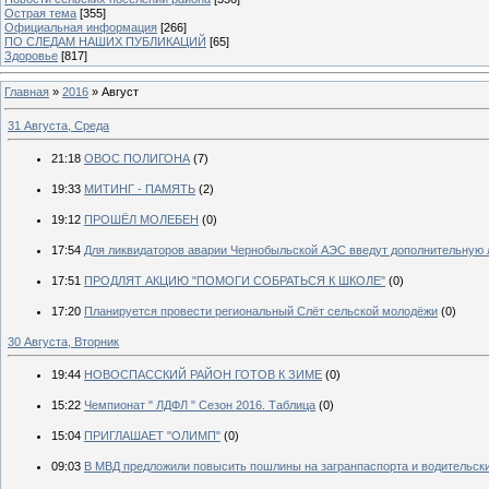
Острая тема
[355]
Официальная информация
[266]
ПО СЛЕДАМ НАШИХ ПУБЛИКАЦИЙ
[65]
Здоровье
[817]
Главная
»
2016
»
Август
31 Августа, Среда
21:18
ОВОС ПОЛИГОНА
(7)
19:33
МИТИНГ - ПАМЯТЬ
(2)
19:12
ПРОШЁЛ МОЛЕБЕН
(0)
17:54
Для ликвидаторов аварии Чернобыльской АЭС введут дополнительную л
17:51
ПРОДЛЯТ АКЦИЮ "ПОМОГИ СОБРАТЬСЯ К ШКОЛЕ"
(0)
17:20
Планируется провести региональный Слёт сельской молодёжи
(0)
30 Августа, Вторник
19:44
НОВОСПАССКИЙ РАЙОН ГОТОВ К ЗИМЕ
(0)
15:22
Чемпионат " ЛДФЛ " Сезон 2016. Таблица
(0)
15:04
ПРИГЛАШАЕТ "ОЛИМП"
(0)
09:03
В МВД предложили повысить пошлины на загранпаспорта и водительск