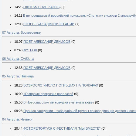
14:25
ОФОРМЛЕНИЕ ЗАЛОВ
(0)
14:11
В непосещаемый российский поисковик «Спутник» вложили 2 млрд руб
12:03
СГОРЕЛ УАЗ АДМИНИСТРАЦИИ
(7)
07 Августа, Воскресенье
10:07
ПОЁТ АЛЕКСАНДР ДЕНИСОВ
(0)
07:48
ФУТБОЛ
(0)
06 Августа, Суббота
12:33
ПОЁТ АЛЕКСАНДР ДЕНИСОВ
(0)
05 Августа, Пятница
18:26
ВОЗРОСЛО ЧИСЛО ПОГИБШИХ НА ПОЖАРАХ
(0)
16:00
«Газпром» пригрозил расплатой
(0)
15:50
В Новоспасском легковушка улетела в кювет
(0)
09:23
Прошло заседании штаба рабочей группы по координации деятельности
04 Августа, Четверг
20:44
ФОТОРЕПОРТАЖ С ФЕСТИВАЛЯ "МЫ ВМЕСТЕ"
(0)