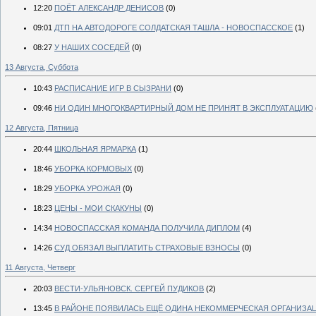
12:20
ПОЁТ АЛЕКСАНДР ДЕНИСОВ
(0)
09:01
ДТП НА АВТОДОРОГЕ СОЛДАТСКАЯ ТАШЛА - НОВОСПАССКОЕ
(1)
08:27
У НАШИХ СОСЕДЕЙ
(0)
13 Августа, Суббота
10:43
РАСПИСАНИЕ ИГР В СЫЗРАНИ
(0)
09:46
НИ ОДИН МНОГОКВАРТИРНЫЙ ДОМ НЕ ПРИНЯТ В ЭКСПЛУАТАЦИЮ
12 Августа, Пятница
20:44
ШКОЛЬНАЯ ЯРМАРКА
(1)
18:46
УБОРКА КОРМОВЫХ
(0)
18:29
УБОРКА УРОЖАЯ
(0)
18:23
ЦЕНЫ - МОИ СКАКУНЫ
(0)
14:34
НОВОСПАССКАЯ КОМАНДА ПОЛУЧИЛА ДИПЛОМ
(4)
14:26
СУД ОБЯЗАЛ ВЫПЛАТИТЬ СТРАХОВЫЕ ВЗНОСЫ
(0)
11 Августа, Четверг
20:03
ВЕСТИ-УЛЬЯНОВСК. СЕРГЕЙ ПУДИКОВ
(2)
13:45
В РАЙОНЕ ПОЯВИЛАСЬ ЕЩЁ ОДИНА НЕКОММЕРЧЕСКАЯ ОРГАНИЗА