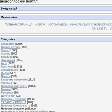
[
НОВОСПАССКИЙ ПОРТАЛ
]
Вход на сайт
Меню сайта
ГЛАВНАЯ СТРАНИЦА
ФОРУМ
ФОТОАЛЬБОМ
ИНФОРМАЦИЯ О НОВОСПАС
ON LINE TV
О
Categories
Общество
[3239]
Происшествия
[1631]
Спорт
[1568]
Афиша
[500]
Культура
[961]
Экономика
[1057]
Авто
[1261]
Криминал
[1371]
Образование
[835]
Видео
[547]
Пресса
[359]
К вашему сведению
[2714]
Реклама
[52]
Новоспасские вести
[1344]
Мнение
[322]
Репортаж
[90]
Цитата дня
[23]
Природа и экология
[1936]
ТАЛАНТЫ РАЙОНА
[204]
Новости Южного куста
[243]
Новости соседних районов
Новости сельских поселений района
[356]