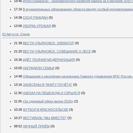
19:46
Итоги социально - экономического развития района за 6 месяцев 2016 
17:16
В муниципальных образованиях области вводят особый противопожар
14:38
СХОД ГРАЖДАН
(5)
13:06
УБОРКА УРОЖАЯ
(0)
03 Августа, Среда
21:38
ВЕСТИ-УЛЬЯНОВСК. ЭЛЕВАТОР
(0)
21:20
ВЕСТИ-УЛЬЯНОВСК. СОВЕЩАНИЕ О ЛЕСЕ
(0)
15:36
ИДЁТ ПОЛНАЯ МОДЕРНИЗАЦИЯ
(0)
15:05
НАГРАДИЛИ СЕМЬИ
(0)
14:48
Обращение к населению начальника Главного управления МЧС России 
13:16
ЗАНЕСЕНЫ В "КНИГУ ПОЧЁТА"
(0)
11:36
НАЕХАЛ НА ПЕШЕХОДА И СКРЫЛСЯ
(0)
11:26
«За здоровый образ жизни-2016»
(2)
10:28
ФУТБОЛ В КРАСНОСЕЛЬСКЕ
(3)
10:27
ФЕСТИВАЛЬ "МЫ ВМЕСТЕ!"
(2)
08:52
ЛИЧНЫЙ ПРИЁМ
(0)