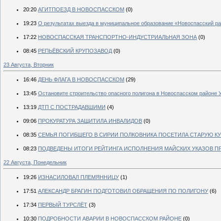
20:20
АГИТПОЕЗД В НОВОСПАССКОМ
(0)
19:23
О результатах выезда в муниципальное образование «Новоспасский р
17:22
НОВОСПАССКАЯ ТРАНСПОРТНО-ИНДУСТРИАЛЬНАЯ ЗОНА
(0)
08:45
РЕПЬЁВСКИЙ КРУПОЗАВОД
(0)
23 Августа, Вторник
16:46
ДЕНЬ ФЛАГА В НОВОСПАССКОМ
(29)
13:45
Остановите строительство опасного полигона в Новоспасском районе 
13:19
ДТП С ПОСТРАДАВШИМИ
(4)
09:06
ПРОКУРАТУРА ЗАЩИТИЛА ИНВАЛИДОВ
(0)
08:35
СЕМЬЯ ПОГИБШЕГО В СИРИИ ПОЛКОВНИКА ПОСЕТИЛА СТАРУЮ КУ
08:23
ПОДВЕДЕНЫ ИТОГИ РЕЙТИНГА ИСПОЛНЕНИЯ МАЙСКИХ УКАЗОВ П
22 Августа, Понедельник
19:26
ИЗНАСИЛОВАЛ ПЛЕМЯННИЦУ
(1)
17:51
АЛЕКСАНДР БРАГИН ПОДГОТОВИЛ ОБРАЩЕНИЯ ПО ПОЛИГОНУ
(6)
17:34
ПЕРВЫЙ ТУРСЛЁТ
(3)
10:30
ПОДРОБНОСТИ АВАРИИ В НОВОСПАССКОМ РАЙОНЕ
(0)