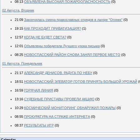
08:13
ОБЪЯВЛЕНА ВЫСОКАЯ ПОЖАРООПАСНОСНОСТЬ
(0)
02 Августа, Вторник
21:09
Закончилась смена православных отрядов в лагере "Огонек"
(0)
19:15
КАК ПРОХОДИТ ПРИВАТИЗАЦИЯ?
(1)
12:57
КОГДА НЕ БУДЕТ СВЕТА?
(0)
12:01
Объявлены победители Лучшего урока письма
(0)
08:25
НОВОСПАССКИЙ РАЙОН СНОВА ЗАНЯЛ ПЕРВОЕ МЕСТО
(0)
01 Августа, Понедельник
21:17
АЛЕКСАНДР ДЕНИСОВ. РАДУГА ПО НЕБУ
(0)
18:51
НОВОСПАССКИЙ ЭЛЕВАТОР ГОТОВ ПРИНЯТЬ БОЛЬШОЙ УРОЖАЙ
(
16:59
ГОРЯЧАЯ ЛИНИЯ
(0)
13:16
СУДЕБНЫЕ ПРИСТАВЫ ПРОВЕЛИ АКЦИЮ
(2)
10:29
КОСМИЧЕСКИЙ МОНИТОРИНГ ОБНАРУЖИЛ ПОЖАРЫ
(0)
08:55
ПРОКУРАТУРА НА СТРАЖЕ ИНТЕРНЕТА
(0)
08:37
РЕЗУЛЬТАТЫ ИГР
(0)
Calendar