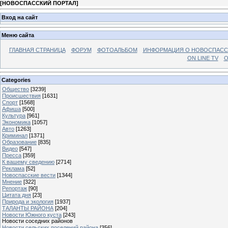
[
НОВОСПАССКИЙ ПОРТАЛ
]
Вход на сайт
Меню сайта
ГЛАВНАЯ СТРАНИЦА
ФОРУМ
ФОТОАЛЬБОМ
ИНФОРМАЦИЯ О НОВОСПАС
ON LINE TV
О
Categories
Общество
[3239]
Происшествия
[1631]
Спорт
[1568]
Афиша
[500]
Культура
[961]
Экономика
[1057]
Авто
[1263]
Криминал
[1371]
Образование
[835]
Видео
[547]
Пресса
[359]
К вашему сведению
[2714]
Реклама
[52]
Новоспасские вести
[1344]
Мнение
[322]
Репортаж
[90]
Цитата дня
[23]
Природа и экология
[1937]
ТАЛАНТЫ РАЙОНА
[204]
Новости Южного куста
[243]
Новости соседних районов
Новости сельских поселений района
[356]