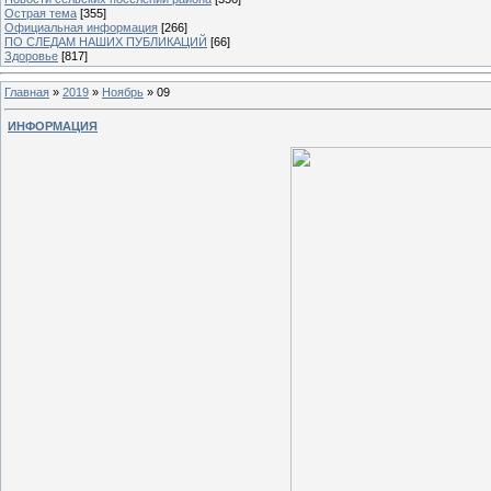
Острая тема
[355]
Официальная информация
[266]
ПО СЛЕДАМ НАШИХ ПУБЛИКАЦИЙ
[66]
Здоровье
[817]
Главная
»
2019
»
Ноябрь
»
09
ИНФОРМАЦИЯ