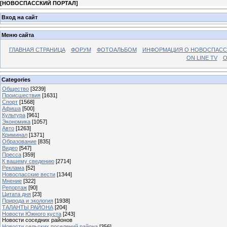
[
НОВОСПАССКИЙ ПОРТАЛ
]
Вход на сайт
Меню сайта
ГЛАВНАЯ СТРАНИЦА
ФОРУМ
ФОТОАЛЬБОМ
ИНФОРМАЦИЯ О НОВОСПАС
ON LINE TV
О
Categories
Общество
[3239]
Происшествия
[1631]
Спорт
[1568]
Афиша
[500]
Культура
[961]
Экономика
[1057]
Авто
[1263]
Криминал
[1371]
Образование
[835]
Видео
[547]
Пресса
[359]
К вашему сведению
[2714]
Реклама
[52]
Новоспасские вести
[1344]
Мнение
[322]
Репортаж
[90]
Цитата дня
[23]
Природа и экология
[1938]
ТАЛАНТЫ РАЙОНА
[204]
Новости Южного куста
[243]
Новости соседних районов
Новости сельских поселений района
[356]