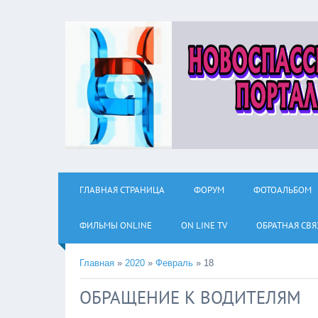
ГЛАВНАЯ СТРАНИЦА
ФОРУМ
ФОТОАЛЬБОМ
ФИЛЬМЫ ОNLINE
ON LINE TV
ОБРАТНАЯ СВЯ
Главная
»
2020
»
Февраль
»
18
ОБРАЩЕНИЕ К ВОДИТЕЛЯМ