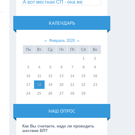
А вот местная СП - она же
КАЛЕНДАРЬ
«
Февраль 2020
»
Пн
Вт
Ср
Чт
Пт
Сб
Вс
1
2
3
4
5
6
7
8
9
10
11
12
13
14
15
16
17
18
19
20
21
22
23
24
25
26
27
28
29
НАШ ОПРОС
Как Вы считаете, надо ли проводить
шествие БП?