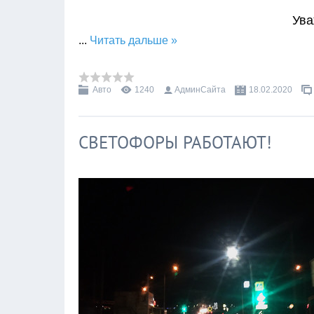
Ува
...
Читать дальше »
Авто
1240
АдминСайта
18.02.2020
СВЕТОФОРЫ РАБОТАЮТ!