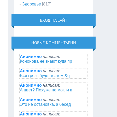
Здоровье
[817]
ВХОД НА САЙТ
НОВЫЕ КОММЕНТАРИИ
Анонимно
написал:
Кононова не знают куда пр
Анонимно
написал:
Вся грязь будет в этом &q
Анонимно
написал:
А цвет? Похуже не могли в
Анонимно
написал:
Это не остановка, а бесед
Анонимно
написал: