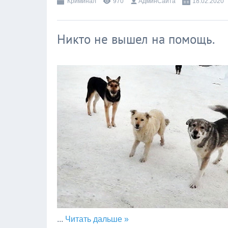
Криминал
970
АдминСайта
18.02.2020
Никто не вышел на помощь.
...
Читать дальше »