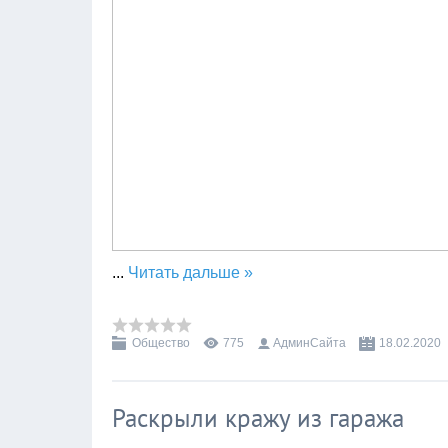
...
Читать дальше »
Общество
775
АдминСайта
18.02.2020
Раскрыли кражу из гаража