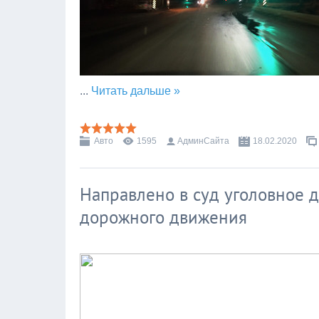
...
Читать дальше »
Авто
1595
АдминСайта
18.02.2020
Направлено в суд уголовное 
дорожного движения