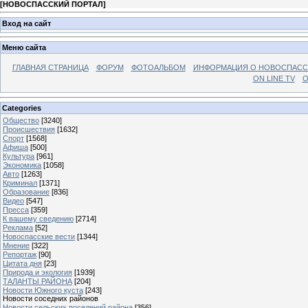
[
НОВОСПАССКИЙ ПОРТАЛ
]
Вход на сайт
Меню сайта
ГЛАВНАЯ СТРАНИЦА
ФОРУМ
ФОТОАЛЬБОМ
ИНФОРМАЦИЯ О НОВОСПАС
ON LINE TV
О
Categories
Общество
[3240]
Происшествия
[1632]
Спорт
[1568]
Афиша
[500]
Культура
[961]
Экономика
[1058]
Авто
[1263]
Криминал
[1371]
Образование
[836]
Видео
[547]
Пресса
[359]
К вашему сведению
[2714]
Реклама
[52]
Новоспасские вести
[1344]
Мнение
[322]
Репортаж
[90]
Цитата дня
[23]
Природа и экология
[1939]
ТАЛАНТЫ РАЙОНА
[204]
Новости Южного куста
[243]
Новости соседних районов
Новости сельских поселений района
[356]