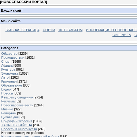
[
НОВОСПАССКИЙ ПОРТАЛ
]
Вход на сайт
Меню сайта
ГЛАВНАЯ СТРАНИЦА
ФОРУМ
ФОТОАЛЬБОМ
ИНФОРМАЦИЯ О НОВОСПАС
ON LINE TV
О
Categories
Общество
[3239]
Происшествия
[1631]
Спорт
[1568]
Афиша
[500]
Культура
[961]
Экономика
[1057]
Авто
[1262]
Криминал
[1371]
Образование
[835]
Видео
[547]
Пресса
[359]
К вашему сведению
[2714]
Реклама
[52]
Новоспасские вести
[1344]
Мнение
[322]
Репортаж
[90]
Цитата дня
[23]
Природа и экология
[1937]
ТАЛАНТЫ РАЙОНА
[204]
Новости Южного куста
[243]
Новости соседних районов
Новости сельских поселений района
[356]