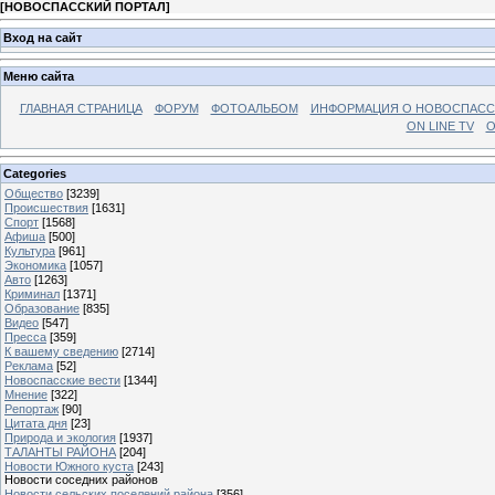
[
НОВОСПАССКИЙ ПОРТАЛ
]
Вход на сайт
Меню сайта
ГЛАВНАЯ СТРАНИЦА
ФОРУМ
ФОТОАЛЬБОМ
ИНФОРМАЦИЯ О НОВОСПАС
ON LINE TV
О
Categories
Общество
[3239]
Происшествия
[1631]
Спорт
[1568]
Афиша
[500]
Культура
[961]
Экономика
[1057]
Авто
[1263]
Криминал
[1371]
Образование
[835]
Видео
[547]
Пресса
[359]
К вашему сведению
[2714]
Реклама
[52]
Новоспасские вести
[1344]
Мнение
[322]
Репортаж
[90]
Цитата дня
[23]
Природа и экология
[1937]
ТАЛАНТЫ РАЙОНА
[204]
Новости Южного куста
[243]
Новости соседних районов
Новости сельских поселений района
[356]