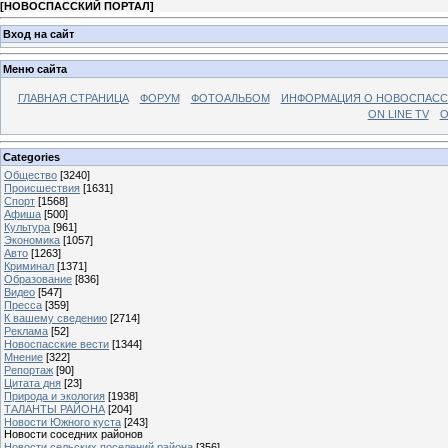
[
НОВОСПАССКИЙ ПОРТАЛ
]
Вход на сайт
Меню сайта
ГЛАВНАЯ СТРАНИЦА
ФОРУМ
ФОТОАЛЬБОМ
ИНФОРМАЦИЯ О НОВОСПАС
ON LINE TV
О
Categories
Общество
[3240]
Происшествия
[1631]
Спорт
[1568]
Афиша
[500]
Культура
[961]
Экономика
[1057]
Авто
[1263]
Криминал
[1371]
Образование
[836]
Видео
[547]
Пресса
[359]
К вашему сведению
[2714]
Реклама
[52]
Новоспасские вести
[1344]
Мнение
[322]
Репортаж
[90]
Цитата дня
[23]
Природа и экология
[1938]
ТАЛАНТЫ РАЙОНА
[204]
Новости Южного куста
[243]
Новости соседних районов
Новости сельских поселений района
[356]