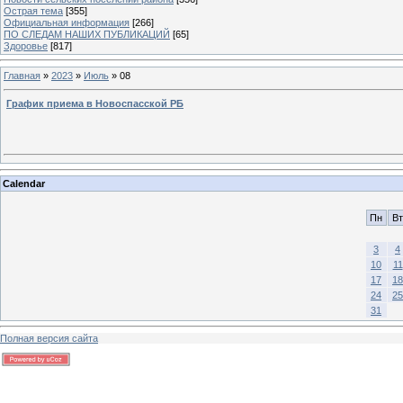
Острая тема
[355]
Официальная информация
[266]
ПО СЛЕДАМ НАШИХ ПУБЛИКАЦИЙ
[65]
Здоровье
[817]
Главная
»
2023
»
Июль
»
08
График приема в Новоспасской РБ
Calendar
Пн
Вт
3
4
10
11
17
18
24
25
31
Полная версия сайта