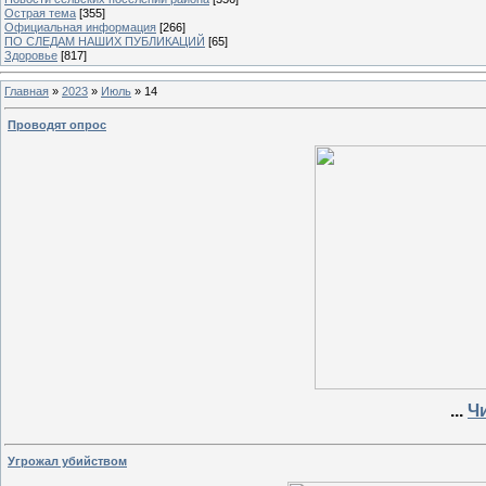
Острая тема
[355]
Официальная информация
[266]
ПО СЛЕДАМ НАШИХ ПУБЛИКАЦИЙ
[65]
Здоровье
[817]
Главная
»
2023
»
Июль
»
14
Проводят опрос
...
Ч
Угрожал убийством