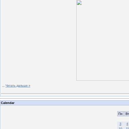
...
Читать дальше »
Calendar
Пн
Вт
3
4
10
11