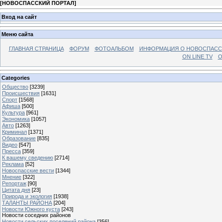
[
НОВОСПАССКИЙ ПОРТАЛ
]
Вход на сайт
Меню сайта
ГЛАВНАЯ СТРАНИЦА
ФОРУМ
ФОТОАЛЬБОМ
ИНФОРМАЦИЯ О НОВОСПАС
ON LINE TV
О
Categories
Общество
[3239]
Происшествия
[1631]
Спорт
[1568]
Афиша
[500]
Культура
[961]
Экономика
[1057]
Авто
[1263]
Криминал
[1371]
Образование
[835]
Видео
[547]
Пресса
[359]
К вашему сведению
[2714]
Реклама
[52]
Новоспасские вести
[1344]
Мнение
[322]
Репортаж
[90]
Цитата дня
[23]
Природа и экология
[1938]
ТАЛАНТЫ РАЙОНА
[204]
Новости Южного куста
[243]
Новости соседних районов
Новости сельских поселений района
[356]