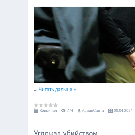
...
Читать дальше »
Криминал
774
АдминСайта
08.04.2024
Угрожал убийством