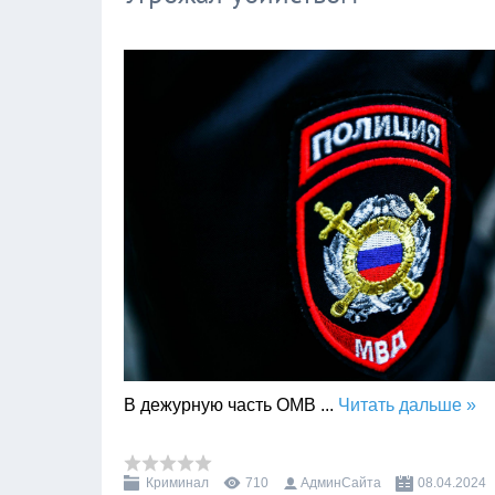
В дежурную часть ОМВ
...
Читать дальше »
Криминал
710
АдминСайта
08.04.2024