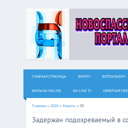
ГЛАВНАЯ СТРАНИЦА
ФОРУМ
ФОТОАЛЬБОМ
ФИЛЬМЫ ОNLINE
ON LINE TV
ОБРАТНАЯ СВЯ
Главная
»
2024
»
Апрель
»
08
Задержан подозреваемый в с