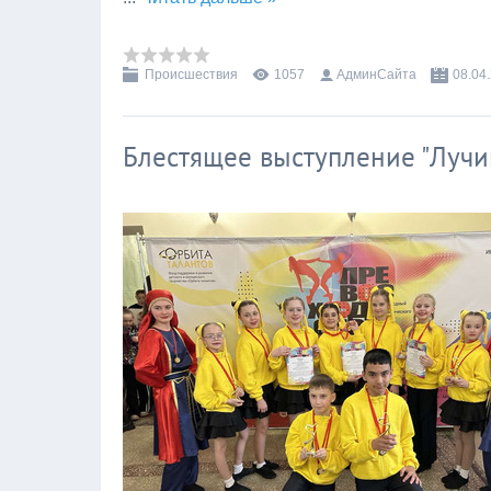
Происшествия
1057
АдминСайта
08.04
Блестящее выступление "Лучи