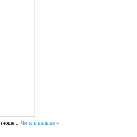
 отноше
...
Читать дальше »