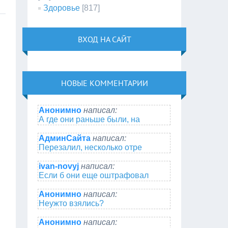
Здоровье
[817]
ВХОД НА САЙТ
НОВЫЕ КОММЕНТАРИИ
Анонимно
написал:
А где они раньше были, на
АдминСайта
написал:
Перезалил, несколько отре
ivan-novyj
написал:
Если б они еще оштрафовал
Анонимно
написал:
Неужто взялись?
Анонимно
написал: