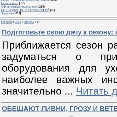
Острая тема
[355]
Официальная информация
[266]
ПО СЛЕДАМ НАШИХ ПУБЛИКАЦИЙ
[65]
Здоровье
[817]
Главная
»
2024
»
Апрель
»
22
Подготовьте свою дачу к сезону
Приближается сезон ра
задуматься о прио
оборудования для ух
наиболее важных инс
значительно
...
Читать 
ОБЕЩАЮТ ЛИВНИ, ГРОЗУ И ВЕТ