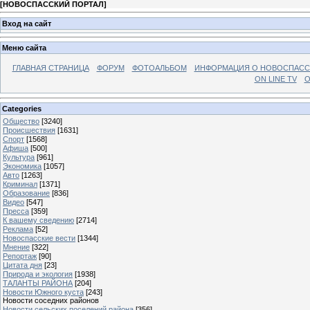
[
НОВОСПАССКИЙ ПОРТАЛ
]
Вход на сайт
Меню сайта
ГЛАВНАЯ СТРАНИЦА
ФОРУМ
ФОТОАЛЬБОМ
ИНФОРМАЦИЯ О НОВОСПАС
ON LINE TV
О
Categories
Общество
[3240]
Происшествия
[1631]
Спорт
[1568]
Афиша
[500]
Культура
[961]
Экономика
[1057]
Авто
[1263]
Криминал
[1371]
Образование
[836]
Видео
[547]
Пресса
[359]
К вашему сведению
[2714]
Реклама
[52]
Новоспасские вести
[1344]
Мнение
[322]
Репортаж
[90]
Цитата дня
[23]
Природа и экология
[1938]
ТАЛАНТЫ РАЙОНА
[204]
Новости Южного куста
[243]
Новости соседних районов
Новости сельских поселений района
[356]