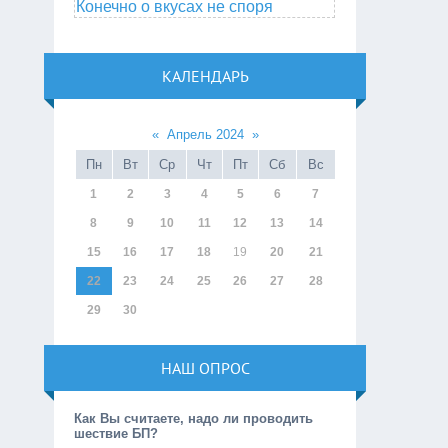
Конечно о вкусах не споря
КАЛЕНДАРЬ
«
Апрель 2024
»
Пн
Вт
Ср
Чт
Пт
Сб
Вс
1
2
3
4
5
6
7
8
9
10
11
12
13
14
15
16
17
18
19
20
21
22
23
24
25
26
27
28
29
30
НАШ ОПРОС
Как Вы считаете, надо ли проводить
шествие БП?