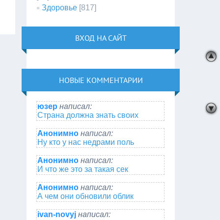
Здоровье
[817]
ВХОД НА САЙТ
НОВЫЕ КОММЕНТАРИИ
юзер
написал:
Страна должна знать своих
Анонимно
написал:
Ну кто у нас недрами поль
Анонимно
написал:
И что же это за такая сек
Анонимно
написал:
А чем они обновили облик
ivan-novyj
написал: