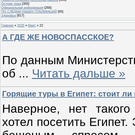
Острая тема
[355]
Официальная информация
[266]
ПО СЛЕДАМ НАШИХ ПУБЛИКАЦИЙ
[65]
Здоровье
[817]
Главная
»
2025
»
Март
»
22
А ГДЕ ЖЕ НОВОСПАССКОЕ?
По данным Министерств
об
...
Читать дальше »
Горящие туры в Египет: стоит ли
Наверное, нет такого
хотел посетить Египет.