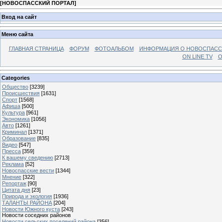
[
НОВОСПАССКИЙ ПОРТАЛ
]
Вход на сайт
Меню сайта
ГЛАВНАЯ СТРАНИЦА
ФОРУМ
ФОТОАЛЬБОМ
ИНФОРМАЦИЯ О НОВОСПАС
ON LINE TV
О
Categories
Общество
[3239]
Происшествия
[1631]
Спорт
[1568]
Афиша
[500]
Культура
[961]
Экономика
[1056]
Авто
[1261]
Криминал
[1371]
Образование
[835]
Видео
[547]
Пресса
[359]
К вашему сведению
[2713]
Реклама
[52]
Новоспасские вести
[1344]
Мнение
[322]
Репортаж
[90]
Цитата дня
[23]
Природа и экология
[1936]
ТАЛАНТЫ РАЙОНА
[204]
Новости Южного куста
[243]
Новости соседних районов
Новости сельских поселений района
[356]