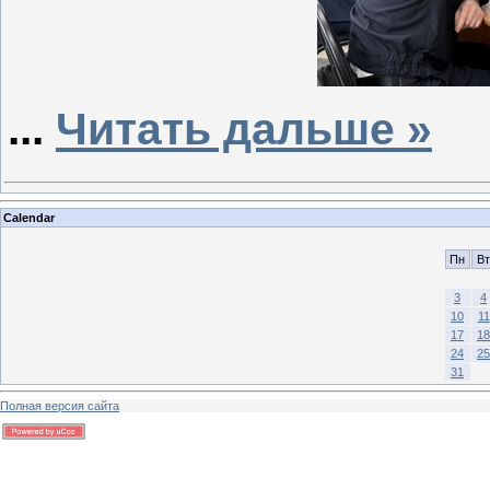
...
Читать дальше »
Calendar
Пн
Вт
3
4
10
11
17
18
24
25
31
Полная версия сайта