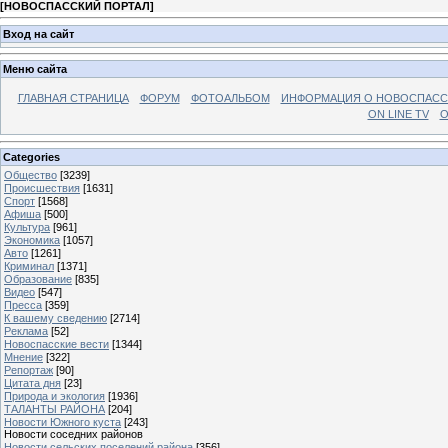
[
НОВОСПАССКИЙ ПОРТАЛ
]
Вход на сайт
Меню сайта
ГЛАВНАЯ СТРАНИЦА
ФОРУМ
ФОТОАЛЬБОМ
ИНФОРМАЦИЯ О НОВОСПАС
ON LINE TV
О
Categories
Общество
[3239]
Происшествия
[1631]
Спорт
[1568]
Афиша
[500]
Культура
[961]
Экономика
[1057]
Авто
[1261]
Криминал
[1371]
Образование
[835]
Видео
[547]
Пресса
[359]
К вашему сведению
[2714]
Реклама
[52]
Новоспасские вести
[1344]
Мнение
[322]
Репортаж
[90]
Цитата дня
[23]
Природа и экология
[1936]
ТАЛАНТЫ РАЙОНА
[204]
Новости Южного куста
[243]
Новости соседних районов
Новости сельских поселений района
[356]