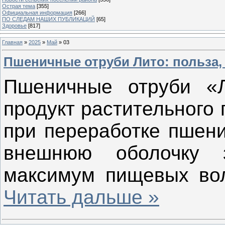
Острая тема
[355]
Официальная информация
[266]
ПО СЛЕДАМ НАШИХ ПУБЛИКАЦИЙ
[65]
Здоровье
[817]
Главная
»
2025
»
Май
»
03
Пшеничные отруби Лито: польза,
Пшеничные отруби «
продукт растительного
при переработке пшени
внешнюю оболочку з
максимум пищевых во
Читать дальше »