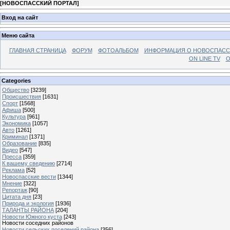
[
НОВОСПАССКИЙ ПОРТАЛ
]
Вход на сайт
Меню сайта
ГЛАВНАЯ СТРАНИЦА
ФОРУМ
ФОТОАЛЬБОМ
ИНФОРМАЦИЯ О НОВОСПАС
ON LINE TV
О
Categories
Общество
[3239]
Происшествия
[1631]
Спорт
[1568]
Афиша
[500]
Культура
[961]
Экономика
[1057]
Авто
[1261]
Криминал
[1371]
Образование
[835]
Видео
[547]
Пресса
[359]
К вашему сведению
[2714]
Реклама
[52]
Новоспасские вести
[1344]
Мнение
[322]
Репортаж
[90]
Цитата дня
[23]
Природа и экология
[1936]
ТАЛАНТЫ РАЙОНА
[204]
Новости Южного куста
[243]
Новости соседних районов
Новости сельских поселений района
[356]