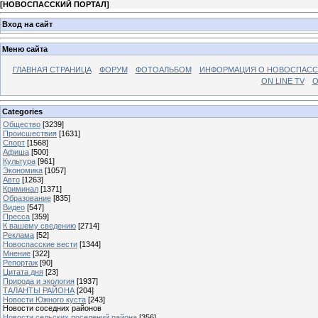
[
НОВОСПАССКИЙ ПОРТАЛ
]
Вход на сайт
Меню сайта
ГЛАВНАЯ СТРАНИЦА
ФОРУМ
ФОТОАЛЬБОМ
ИНФОРМАЦИЯ О НОВОСПАС
ON LINE TV
О
Categories
Общество
[3239]
Происшествия
[1631]
Спорт
[1568]
Афиша
[500]
Культура
[961]
Экономика
[1057]
Авто
[1263]
Криминал
[1371]
Образование
[835]
Видео
[547]
Пресса
[359]
К вашему сведению
[2714]
Реклама
[52]
Новоспасские вести
[1344]
Мнение
[322]
Репортаж
[90]
Цитата дня
[23]
Природа и экология
[1937]
ТАЛАНТЫ РАЙОНА
[204]
Новости Южного куста
[243]
Новости соседних районов
Новости сельских поселений района
[356]