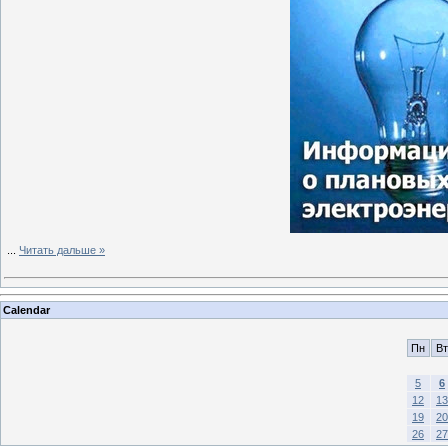
...
Читать дальше »
Calendar
Пн
Вт
5
6
12
13
19
20
26
27