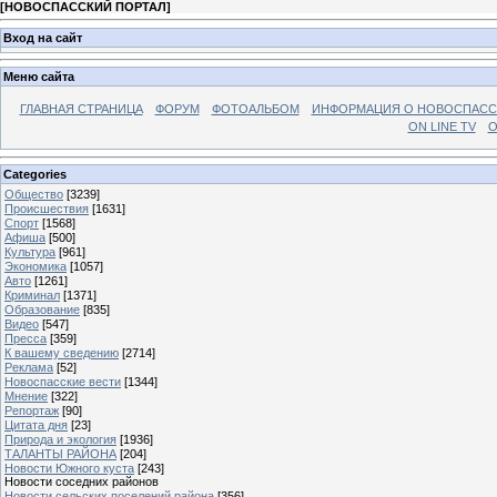
[
НОВОСПАССКИЙ ПОРТАЛ
]
Вход на сайт
Меню сайта
ГЛАВНАЯ СТРАНИЦА
ФОРУМ
ФОТОАЛЬБОМ
ИНФОРМАЦИЯ О НОВОСПАС
ON LINE TV
О
Categories
Общество
[3239]
Происшествия
[1631]
Спорт
[1568]
Афиша
[500]
Культура
[961]
Экономика
[1057]
Авто
[1261]
Криминал
[1371]
Образование
[835]
Видео
[547]
Пресса
[359]
К вашему сведению
[2714]
Реклама
[52]
Новоспасские вести
[1344]
Мнение
[322]
Репортаж
[90]
Цитата дня
[23]
Природа и экология
[1936]
ТАЛАНТЫ РАЙОНА
[204]
Новости Южного куста
[243]
Новости соседних районов
Новости сельских поселений района
[356]