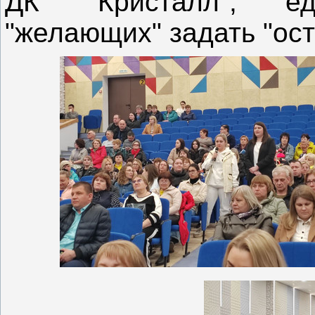
ДК "Кристалл", е
"желающих" задать "ос