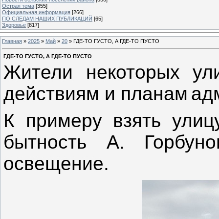
Острая тема
[355]
Официальная информация
[266]
ПО СЛЕДАМ НАШИХ ПУБЛИКАЦИЙ
[65]
Здоровье
[817]
Главная
»
2025
»
Май
»
20
» ГДЕ-ТО ГУСТО, А ГДЕ-ТО ПУСТО
ГДЕ-ТО ГУСТО, А ГДЕ-ТО ПУСТО
Жители некоторых ул
действиям и планам
ад
К примеру взять улиц
бытность А. Горбун
освещение.