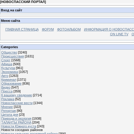
[
НОВОСПАССКИЙ ПОРТАЛ
]
Вход на сайт
Меню сайта
ГЛАВНАЯ СТРАНИЦА
ФОРУМ
ФОТОАЛЬБОМ
ИНФОРМАЦИЯ О НОВОСПАС
ON LINE TV
О
Categories
Общество
[3240]
Происшествия
[1631]
Спорт
[1568]
Афиша
[500]
Культура
[961]
Экономика
[1057]
Авто
[1263]
Криминал
[1371]
Образование
[836]
Видео
[547]
Пресса
[359]
К вашему сведению
[2714]
Реклама
[52]
Новоспасские вести
[1344]
Мнение
[322]
Репортаж
[90]
Цитата дня
[23]
Природа и экология
[1938]
ТАЛАНТЫ РАЙОНА
[204]
Новости Южного куста
[243]
Новости соседних районов
Новости сельских поселений района
[356]