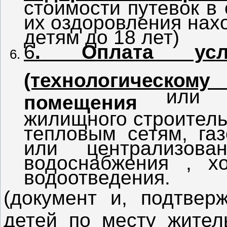
стоимости путевок в
их оздоровления нах
детям до 18 лет)
6
. Оплата усл
(технологическом
или о
помещения
жилищного строитель
тепловым сетям, га
или централизова
водоснабжения , х
водоотведения.
(документ и, подтвер
детей по месту жител