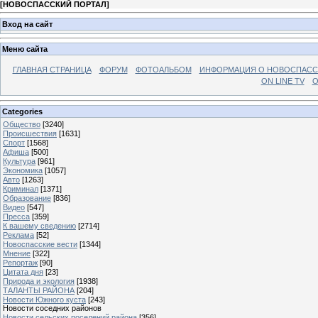
[
НОВОСПАССКИЙ ПОРТАЛ
]
Вход на сайт
Меню сайта
ГЛАВНАЯ СТРАНИЦА
ФОРУМ
ФОТОАЛЬБОМ
ИНФОРМАЦИЯ О НОВОСПАС
ON LINE TV
О
Categories
Общество
[3240]
Происшествия
[1631]
Спорт
[1568]
Афиша
[500]
Культура
[961]
Экономика
[1057]
Авто
[1263]
Криминал
[1371]
Образование
[836]
Видео
[547]
Пресса
[359]
К вашему сведению
[2714]
Реклама
[52]
Новоспасские вести
[1344]
Мнение
[322]
Репортаж
[90]
Цитата дня
[23]
Природа и экология
[1938]
ТАЛАНТЫ РАЙОНА
[204]
Новости Южного куста
[243]
Новости соседних районов
Новости сельских поселений района
[356]