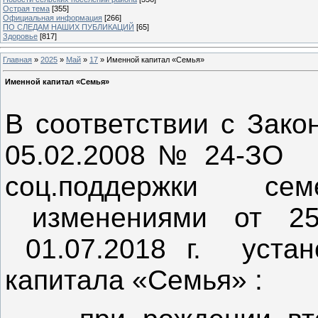
Острая тема
[355]
Официальная информация
[266]
ПО СЛЕДАМ НАШИХ ПУБЛИКАЦИЙ
[65]
Здоровье
[817]
Главная
»
2025
»
Май
»
17
» Именной капитал «Семья»
Именной капитал «Семья»
В соответствии с Зако
05.02.2008 № 24-ЗО 
соц.поддержки сем
изменениями от 25
01.07.2018 г. уста
капитала «Семья» :