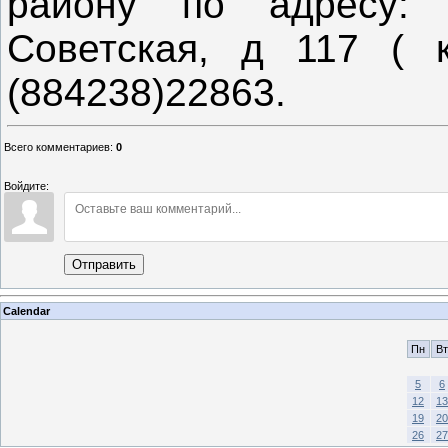
району по адресу: 
Советская, д 117 ( 
(884238)22863.
Всего комментариев
:
0
Войдите:
Отправить
Calendar
Пн
Вт
5
6
12
13
19
20
26
27