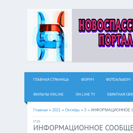
ГЛАВНАЯ СТРАНИЦА
ФОРУМ
ФОТОАЛЬБОМ
ФИЛЬМЫ ОNLINE
ON LINE TV
ОБРАТНАЯ СВЯ
Главная
»
2021
»
Октябрь
»
5
»
ИНФОРМАЦИОННОЕ 
17:10
ИНФОРМАЦИОННОЕ СООБЩ