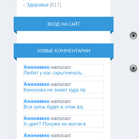
Здоровье
[817]
ВХОД НА САЙТ
НОВЫЕ КОММЕНТАРИИ
Анонимно
написал:
Любят у нас скрытничать.
Анонимно
написал:
Кононова не знают куда пр
Анонимно
написал:
Вся грязь будет в этом &q
Анонимно
написал:
А цвет? Похуже не могли в
Анонимно
написал: