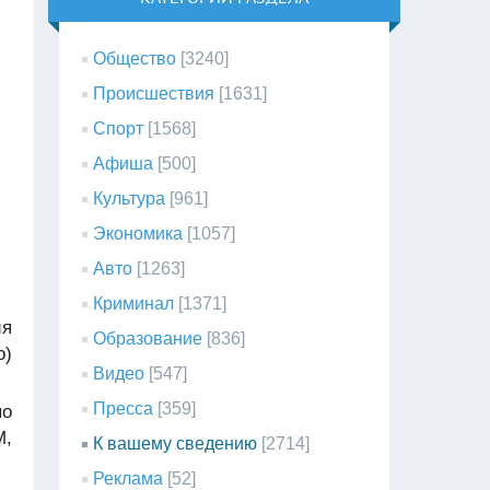
Общество
[3240]
Происшествия
[1631]
Спорт
[1568]
Афиша
[500]
Культура
[961]
Экономика
[1057]
Авто
[1263]
Криминал
[1371]
ия
Образование
[836]
о)
Видео
[547]
Пресса
[359]
по
М,
К вашему сведению
[2714]
Реклама
[52]