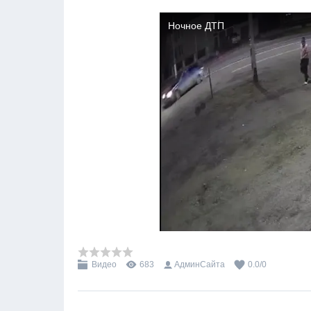
Видео
683
АдминСайта
0.0
/
0