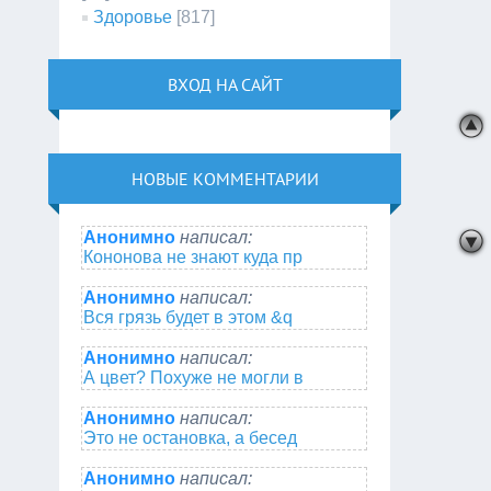
Здоровье
[817]
ВХОД НА САЙТ
НОВЫЕ КОММЕНТАРИИ
Анонимно
написал:
Кононова не знают куда пр
Анонимно
написал:
Вся грязь будет в этом &q
Анонимно
написал:
А цвет? Похуже не могли в
Анонимно
написал:
Это не остановка, а бесед
Анонимно
написал: