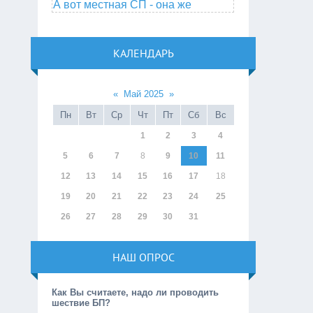
А вот местная СП - она же
КАЛЕНДАРЬ
«
Май 2025
»
Пн
Вт
Ср
Чт
Пт
Сб
Вс
1
2
3
4
5
6
7
8
9
10
11
12
13
14
15
16
17
18
19
20
21
22
23
24
25
26
27
28
29
30
31
НАШ ОПРОС
Как Вы считаете, надо ли проводить
шествие БП?