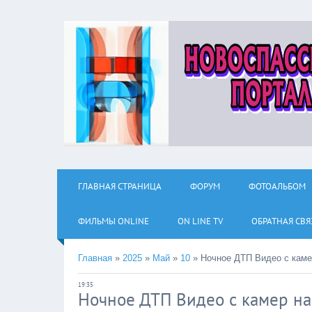
ГЛАВНАЯ СТРАНИЦА
ФОРУМ
ФОТОАЛЬБОМ
ФИЛЬМЫ ОNLINE
ON LINE TV
ОБРАТНАЯ СВЯ
Главная
»
2025
»
Май
»
10
»
Ночное ДТП Видео с каме
19:35
Ночное ДТП Видео с камер н